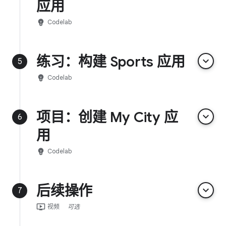
应用
emoji_objects
Codelab
练习：构建 Sports 应用
keyboard_arrow_down
5
emoji_objects
Codelab
项目：创建 My City 应
keyboard_arrow_down
6
用
emoji_objects
Codelab
后续操作
keyboard_arrow_down
7
ondemand_video
视频
可选