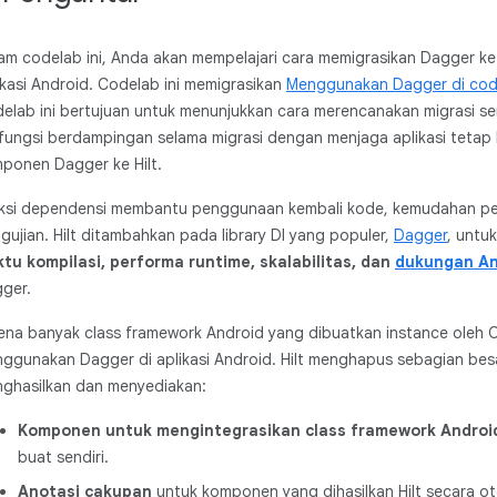
am codelab ini, Anda akan mempelajari cara memigrasikan Dagger ke Hi
ikasi Android. Codelab ini memigrasikan
Menggunakan Dagger di code
elab ini bertujuan untuk menunjukkan cara merencanakan migrasi se
fungsi berdampingan selama migrasi dengan menjaga aplikasi tetap 
ponen Dagger ke Hilt.
eksi dependensi membantu penggunaan kembali kode, kemudahan p
gujian. Hilt ditambahkan pada library DI yang populer,
Dagger
, untu
tu kompilasi, performa runtime, skalabilitas, dan
dukungan An
ger.
ena banyak class framework Android yang dibuatkan instance oleh OS 
ggunakan Dagger di aplikasi Android. Hilt menghapus sebagian besa
ghasilkan dan menyediakan:
Komponen untuk mengintegrasikan class framework Androi
buat sendiri.
Anotasi cakupan
untuk komponen yang dihasilkan Hilt secara ot