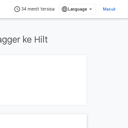
access_time
34 menit tersisa
Masuk
gger ke Hilt