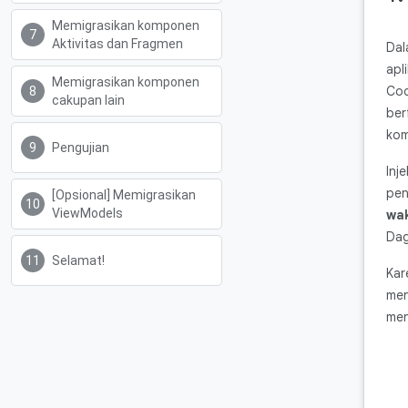
Memigrasikan komponen
Aktivitas dan Fragmen
Dal
apl
Memigrasikan komponen
Cod
cakupan lain
ber
kom
Pengujian
Inj
pen
[Opsional] Memigrasikan
ViewModels
wak
Dag
Selamat!
Kar
men
men