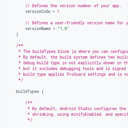
// Defines the version number of your app.
versionCode
=
1
// Defines a user-friendly version name for 
versionName
=
"1.0"
}
/**
     * The buildTypes block is where you can configu
     * By default, the build system defines two buil
     * debug build type is not explicitly shown in t
     * but it includes debugging tools and is signed
     * build type applies ProGuard settings and is n
     */
buildTypes
{
/**
         * By default, Android Studio configures the
         * shrinking, using minifyEnabled, and speci
         */