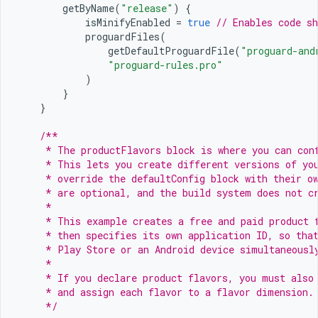
getByName
(
"release"
)
{
isMinifyEnabled
=
true
// Enables code sh
proguardFiles
(
getDefaultProguardFile
(
"proguard-and
"proguard-rules.pro"
)
}
}
/**
     * The productFlavors block is where you can con
     * This lets you create different versions of yo
     * override the defaultConfig block with their o
     * are optional, and the build system does not c
     *
     * This example creates a free and paid product 
     * then specifies its own application ID, so tha
     * Play Store or an Android device simultaneousl
     *
     * If you declare product flavors, you must also
     * and assign each flavor to a flavor dimension.
     */