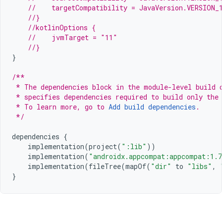
//    targetCompatibility = JavaVersion.VERSION_
//}
//kotlinOptions {
//    jvmTarget = "11"
//}
}
/**
 * The dependencies block in the module-level build 
 * specifies dependencies required to build only the
 * To learn more, go to 
Add build dependencies
.
 */
dependencies
{
implementation
(
project
(
":lib"
))
implementation
(
"androidx.appcompat:appcompat:1.
implementation
(
fileTree
(
mapOf
(
"dir"
to
"libs"
,
}