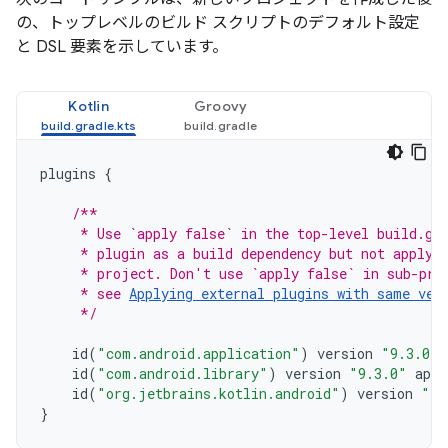
の、トップレベルのビルド スクリプトのデフォルト設定
と DSL 要素を示しています。
Kotlin
Groovy
plugins
{
/**
     * Use `apply false` in the top-level build.gr
     * plugin as a build dependency but not apply 
     * project. Don't use `apply false` in sub-pro
     * see 
Applying external plugins with same ver
     */
id
(
"com.android.application"
)
version
"9.3.0"
id
(
"com.android.library"
)
version
"9.3.0"
appl
id
(
"org.jetbrains.kotlin.android"
)
version
"2.
}