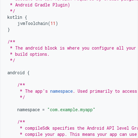
 * Android Gradle Plugin)
 */
kotlin
{
jvmToolchain
(
11
)
}
/**
 * The android block is where you configure all your
 * build options.
 */
android
{
/**
     * The app's 
namespace
. Used primarily to access
     */
namespace
=
"com.example.myapp"
/**
     * compileSdk specifies the Android API level Gr
     * compile your app. This means your app can use