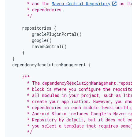
      * and the 
Maven Central Repository
 as the 
      * dependencies.
      */
repositories
{
gradlePluginPortal
()
google
()
mavenCentral
()
}
}
dependencyResolutionManagement
{
/**
      * The dependencyResolutionManagement.reposit
      * block is where you configure the repositor
      * all modules in your project, such as libra
      * create your application. However, you shou
      * dependencies in each module-level build.gr
      * Android Studio includes Google's Maven rep
      * Repository by default, but it does not con
      * you select a template that requires some).
      */