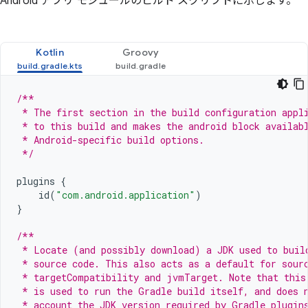
Android アプリ モジュールのビルド スクリプトに示します。
Kotlin
Groovy
/**
 * The first section in the build configuration appl
 * to this build and makes the android block availab
 * Android-specific build options.
 */
plugins
{
id
(
"com.android.application"
)
}
/**
 * Locate (and possibly download) a JDK used to buil
 * source code. This also acts as a default for sour
 * targetCompatibility and jvmTarget. Note that this
 * is used to run the Gradle build itself, and does 
 * account the JDK version required by Gradle plugin