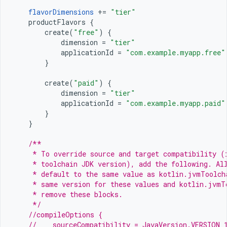
flavorDimensions
+=
"tier"
productFlavors
{
create
(
"free"
)
{
dimension
=
"tier"
applicationId
=
"com.example.myapp.free"
}
create
(
"paid"
)
{
dimension
=
"tier"
applicationId
=
"com.example.myapp.paid"
}
}
/**
     * To override source and target compatibility (
     * toolchain JDK version), add the following. Al
     * default to the same value as kotlin.jvmToolch
     * same version for these values and kotlin.jvmT
     * remove these blocks.
     */
//compileOptions {
//    sourceCompatibility = JavaVersion.VERSION_