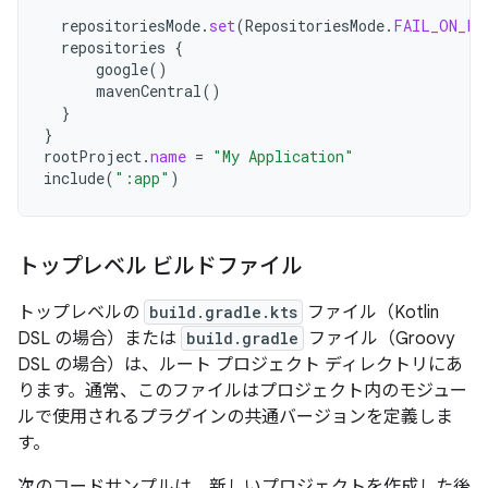
repositoriesMode
.
set
(
RepositoriesMode
.
FAIL_ON_PR
repositories
{
google
()
mavenCentral
()
}
}
rootProject
.
name
=
"My Application"
include
(
":app"
)
トップレベル ビルドファイル
トップレベルの
build.gradle.kts
ファイル（Kotlin
DSL の場合）または
build.gradle
ファイル（Groovy
DSL の場合）は、ルート プロジェクト ディレクトリにあ
ります。通常、このファイルはプロジェクト内のモジュー
ルで使用されるプラグインの共通バージョンを定義しま
す。
次のコードサンプルは、新しいプロジェクトを作成した後