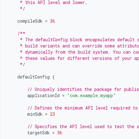
     * this API level and lower.
     */
compileSdk
=
36
/**
     * The defaultConfig block encapsulates default 
     * build variants and can override some attribut
     * dynamically from the build system. You can co
     * these values for different versions of your a
     */
defaultConfig
{
// Uniquely identifies the package for publis
applicationId
=
"com.example.myapp"
// Defines the minimum API level required to
minSdk
=
23
// Specifies the API level used to test the 
targetSdk
=
36