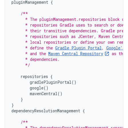
pluginManagement
{
/**
      * The pluginManagement.repositories block co
      * repositories Gradle uses to search or down
      * their transitive dependencies. Gradle pre-
      * repositories such as JCenter, Maven Centra
      * local repositories or define your own remo
      * define the 
Gradle Plugin Portal
, 
Google's 
      * and the 
Maven Central Repository
 as the 
      * dependencies.
      */
repositories
{
gradlePluginPortal
()
google
()
mavenCentral
()
}
}
dependencyResolutionManagement
{
/**
      * The dependencyResolutionManagement.reposit