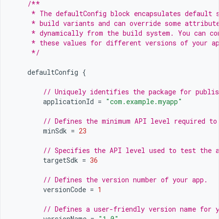
/**
     * The defaultConfig block encapsulates default 
     * build variants and can override some attribut
     * dynamically from the build system. You can co
     * these values for different versions of your a
     */
defaultConfig
{
// Uniquely identifies the package for publis
applicationId
=
"com.example.myapp"
// Defines the minimum API level required to
minSdk
=
23
// Specifies the API level used to test the 
targetSdk
=
36
// Defines the version number of your app.
versionCode
=
1
// Defines a user-friendly version name for 
versionName
=
"1.0"