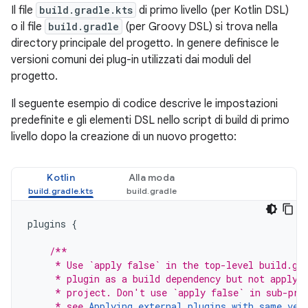
Il file
build.gradle.kts
di primo livello (per Kotlin DSL)
o il file
build.gradle
(per Groovy DSL) si trova nella
directory principale del progetto. In genere definisce le
versioni comuni dei plug-in utilizzati dai moduli del
progetto.
Il seguente esempio di codice descrive le impostazioni
predefinite e gli elementi DSL nello script di build di primo
livello dopo la creazione di un nuovo progetto:
Kotlin
Alla moda
plugins
{
/**
     * Use `apply false` in the top-level build.gr
     * plugin as a build dependency but not apply 
     * project. Don't use `apply false` in sub-pro
     * see 
Applying external plugins with same ver