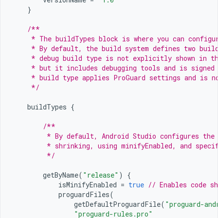
}
/**
     * The buildTypes block is where you can configu
     * By default, the build system defines two buil
     * debug build type is not explicitly shown in t
     * but it includes debugging tools and is signed
     * build type applies ProGuard settings and is n
     */
buildTypes
{
/**
         * By default, Android Studio configures the
         * shrinking, using minifyEnabled, and speci
         */
getByName
(
"release"
)
{
isMinifyEnabled
=
true
// Enables code sh
proguardFiles
(
getDefaultProguardFile
(
"proguard-and
"proguard-rules.pro"