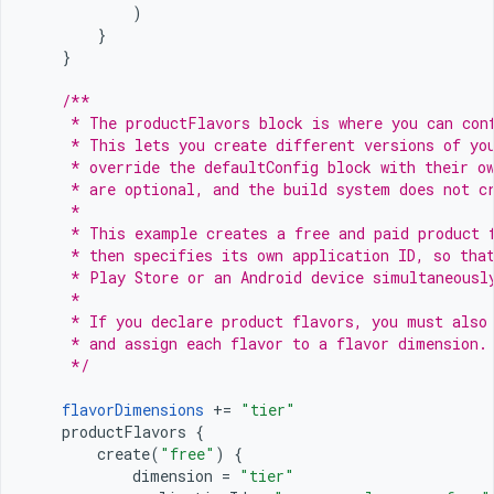
)
}
}
/**
     * The productFlavors block is where you can con
     * This lets you create different versions of yo
     * override the defaultConfig block with their o
     * are optional, and the build system does not c
     *
     * This example creates a free and paid product 
     * then specifies its own application ID, so tha
     * Play Store or an Android device simultaneousl
     *
     * If you declare product flavors, you must also
     * and assign each flavor to a flavor dimension.
     */
flavorDimensions
+=
"tier"
productFlavors
{
create
(
"free"
)
{
dimension
=
"tier"