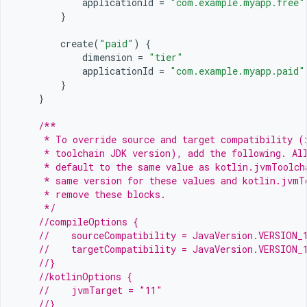
applicationId
=
"com.example.myapp.free"
}
create
(
"paid"
)
{
dimension
=
"tier"
applicationId
=
"com.example.myapp.paid"
}
}
/**
     * To override source and target compatibility (
     * toolchain JDK version), add the following. Al
     * default to the same value as kotlin.jvmToolch
     * same version for these values and kotlin.jvmT
     * remove these blocks.
     */
//compileOptions {
//    sourceCompatibility = JavaVersion.VERSION_
//    targetCompatibility = JavaVersion.VERSION_
//}
//kotlinOptions {
//    jvmTarget = "11"
//}