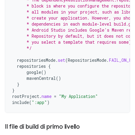
      * block is where you configure the repositor
      * all modules in your project, such as libra
      * create your application. However, you shou
      * dependencies in each module-level build.gr
      * Android Studio includes Google's Maven rep
      * Repository by default, but it does not con
      * you select a template that requires some).
      */
repositoriesMode
.
set
(
RepositoriesMode
.
FAIL_ON_PR
repositories
{
google
()
mavenCentral
()
}
}
rootProject
.
name
=
"My Application"
include
(
":app"
)
Il file di build di primo livello