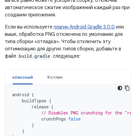
вы все равно можете ускорить сборку, отключив
автоматическое сжатие изображений каждый раз при
создании приложения.
Если вы используете
плагин Android Gradle 3.0.0
или
выше, обработка PNG отключена по умолчанию для
типа сборки «отладка». Чтобы отключить эту
оптимизацию для других типов сборки, добавьте в
файл
build.gradle
следующее:
классный
Котлин
android
{
buildTypes
{
release
{
// Disables PNG crunching for the "rel
crunchPngs
false
}
}