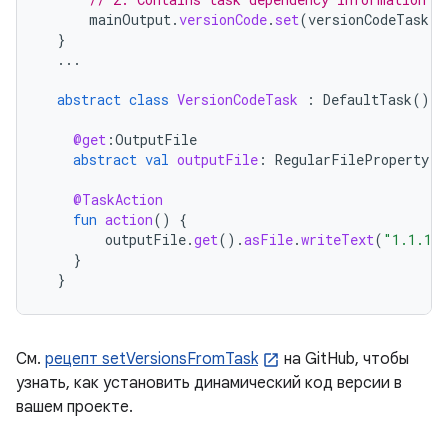
mainOutput
.
versionCode
.
set
(
versionCodeTask
.
f
}
...
abstract
class
VersionCodeTask
:
DefaultTask
()
{
@get
:
OutputFile
abstract
val
outputFile
:
RegularFileProperty
@TaskAction
fun
action
()
{
outputFile
.
get
().
asFile
.
writeText
(
"1.1.1"
}
}
См.
рецепт setVersionsFromTask
на GitHub, чтобы
узнать, как установить динамический код версии в
вашем проекте.