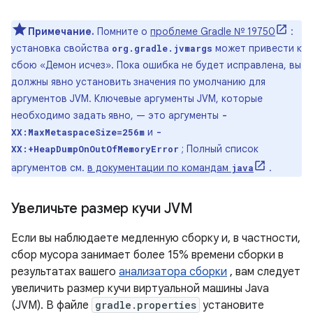
Примечание.
Помните о
проблеме Gradle № 19750
:
установка свойства
может привести к
org.gradle.jvmargs
сбою «Демон исчез». Пока ошибка не будет исправлена, вы
должны явно установить значения по умолчанию для
аргументов JVM. Ключевые аргументы JVM, которые
необходимо задать явно, — это аргументы
-
и
XX:MaxMetaspaceSize=256m
-
; Полный список
XX:+HeapDumpOnOutOfMemoryError
аргументов см.
в документации по командам
.
java
Увеличьте размер кучи JVM
Если вы наблюдаете медленную сборку и, в частности,
сбор мусора занимает более 15% времени сборки в
результатах вашего
анализатора сборки
, вам следует
увеличить размер кучи виртуальной машины Java
(JVM). В файле
gradle.properties
установите