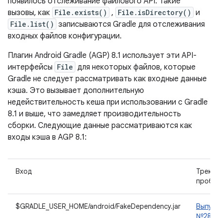
появилось отслеживание файлового API. Такие
вызовы, как
File.exists()
,
File.isDirectory()
и
File.list()
записываются Gradle для отслеживания
входных файлов конфигурации.
Плагин Android Gradle (AGP) 8.1 использует эти API-
интерфейсы
File
для некоторых файлов, которые
Gradle не следует рассматривать как входные данные
кэша. Это вызывает дополнительную
недействительность кеша при использовании с Gradle
8.1 и выше, что замедляет производительность
сборки. Следующие данные рассматриваются как
входы кэша в AGP 8.1:
Вход
Треке
пробл
$GRADLE_USER_HOME/android/FakeDependency.jar
Выпус
№2892