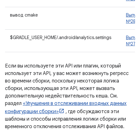
вывод cmake
Выпус
№2876
$GRADLE_USER_HOME/.android/analytics.settings
Выпус
№2787
Если вы используете эти API или плагин, который
использует эти API, у вас может возникнуть регресс
во времени сборки, поскольку некоторая логика
сборки, использующая эти API, может вызвать
дополнительную недействительность кеша. См.
раздел
«Улучшения в отслеживании входных данных
конфигурации сборки»
, где обсуждаются эти
шаблоны и способы исправления логики сборки или
временного отключения отслеживания API файлов.