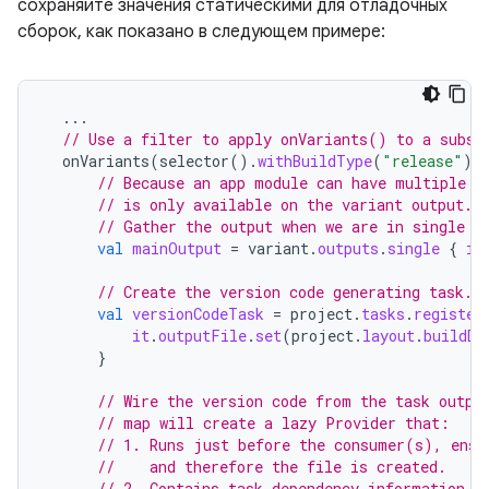
сохраняйте значения статическими для отладочных
сборок, как показано в следующем примере:
...
// Use a filter to apply onVariants() to a subse
onVariants
(
selector
().
withBuildType
(
"release"
))
// Because an app module can have multiple o
// is only available on the variant output.
// Gather the output when we are in single m
val
mainOutput
=
variant
.
outputs
.
single
{
it
// Create the version code generating task.
val
versionCodeTask
=
project
.
tasks
.
register
it
.
outputFile
.
set
(
project
.
layout
.
buildDi
}
// Wire the version code from the task outpu
// map will create a lazy Provider that:
// 1. Runs just before the consumer(s), ensu
//    and therefore the file is created.
// 2. Contains task dependency information s