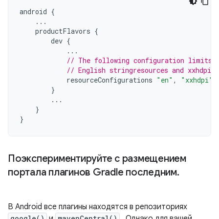
android
{
...
productFlavors
{
dev
{
...
// The following configuration limits 
// English stringresources and xxhdpi s
resourceConfigurations
"en"
,
"xxhdpi"
}
...
}
}
Поэкспериментируйте с размещением
портала плагинов Gradle последним
.
В Android все плагины находятся в репозиториях
google()
и
mavenCentral()
. Однако для вашей