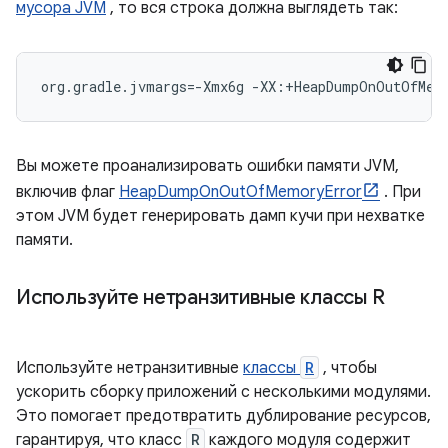
мусора JVM
, то вся строка должна выглядеть так:
org.gradle.jvmargs=-Xmx6g -XX:+HeapDumpOnOutOfMemo
Вы можете проанализировать ошибки памяти JVM,
включив флаг
HeapDumpOnOutOfMemoryError
. При
этом JVM будет генерировать дамп кучи при нехватке
памяти.
Используйте нетранзитивные классы R
Используйте нетранзитивные
классы
R
, чтобы
ускорить сборку приложений с несколькими модулями.
Это помогает предотвратить дублирование ресурсов,
гарантируя, что класс
R
каждого модуля содержит