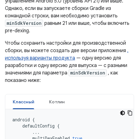
управлением Android 5.0 (уровень API 21) или выше.
Однако, если вы запускаете сборки Gradle из
командной строки, вам необходимо установить
minSdkVersion
равным 21 или выше, чтобы включить
pre-dexing.
Чтобы сохранить настройки для производственной
сборки, вы можете создать две версии приложения
,
используя варианты продукта
— одну версию для
разработки и одну версию для выпуска — с разными
значениями для параметра
minSdkVersion
, как
показано ниже:
Классный
Котлин
android
{
defaultConfig
{
...
multiDexEnabled
true