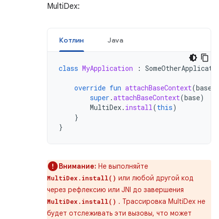
MultiDex:
Котлин
Java
class
MyApplication
:
SomeOtherApplicati
override
fun
attachBaseContext
(
base
:
super
.
attachBaseContext
(
base
)
MultiDex
.
install
(
this
)
}
}
Внимание:
Не выполняйте
или любой другой код
MultiDex.install()
через рефлексию или JNI до завершения
. Трассировка MultiDex не
MultiDex.install()
будет отслеживать эти вызовы, что может