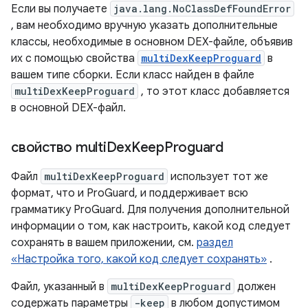
Если вы получаете
java.lang.NoClassDefFoundError
, вам необходимо вручную указать дополнительные
классы, необходимые в основном DEX-файле, объявив
их с помощью свойства
multiDexKeepProguard
в
вашем типе сборки. Если класс найден в файле
multiDexKeepProguard
, то этот класс добавляется
в основной DEX-файл.
свойство multi
Dex
Keep
Proguard
Файл
multiDexKeepProguard
использует тот же
формат, что и ProGuard, и поддерживает всю
грамматику ProGuard. Для получения дополнительной
информации о том, как настроить, какой код следует
сохранять в вашем приложении, см.
раздел
«Настройка того, какой код следует сохранять»
.
Файл, указанный в
multiDexKeepProguard
должен
содержать параметры
-keep
в любом допустимом