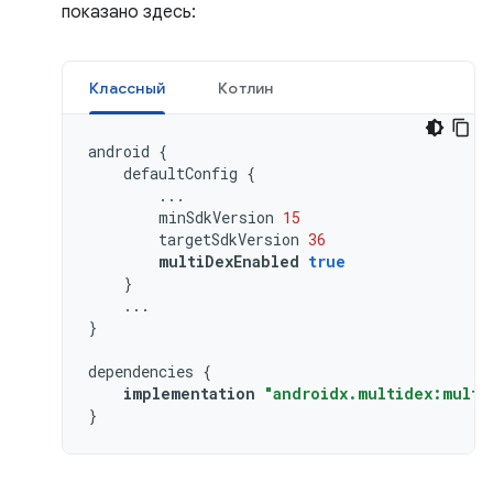
показано здесь:
Классный
Котлин
android
{
defaultConfig
{
...
minSdkVersion
15
targetSdkVersion
36
multiDexEnabled
true
}
...
}
dependencies
{
implementation
"androidx.multidex:multi
}