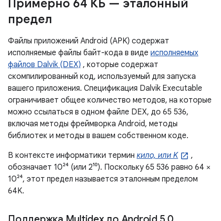
Примерно 64 КБ — эталонный
предел
Файлы приложений Android (APK) содержат
исполняемые файлы байт-кода в виде
исполняемых
файлов Dalvik (DEX)
, которые содержат
скомпилированный код, используемый для запуска
вашего приложения. Спецификация Dalvik Executable
ограничивает общее количество методов, на которые
можно ссылаться в одном файле DEX, до 65 536,
включая методы фреймворка Android, методы
библиотек и методы в вашем собственном коде.
В контексте информатики термин
кило, или K
,
обозначает 10²⁴ (или 2¹⁰). Поскольку 65 536 равно 64 ×
10²⁴, этот предел называется эталонным пределом
64K.
Поддержка Multidex до Android 5
.
0