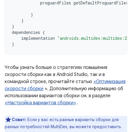
proguardFiles
getDefaultProguardFile
(
'
'
}
}
}
dependencies
{
implementation
"androidx.multidex:multidex:2.0
}
Чтобы узнать больше о стратегиях повышения
скорости сборки как в Android Studio, так и в
командной строке, прочитайте статью
«Оптимизация
скорости сборки
». Дополнительную информацию об
использовании вариантов сборки см. в разделе
«Настройка вариантов сборки»
.
Совет:
Если у вас есть разные варианты сборки для
разных потребностей MultiDex, вы можете предоставить