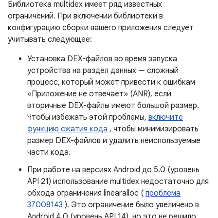
Библиотека multidex имеет ряд известных
ограничений. При включении библиотеки в
конфигурацию сборки вашего приложения следует
учитывать следующее:
Установка DEX-файлов во время запуска
устройства на раздел данных — сложный
процесс, который может привести к ошибкам
«Приложение не отвечает» (ANR), если
вторичные DEX-файлы имеют большой размер.
Чтобы избежать этой проблемы,
включите
функцию сжатия кода
, чтобы минимизировать
размер DEX-файлов и удалить неиспользуемые
части кода.
При работе на версиях Android до 5.0 (уровень
API 21) использование multidex недостаточно для
обхода ограничения linearalloc (
проблема
37008143
). Это ограничение было увеличено в
Android 4.0 (уровень API 14), но это не решило