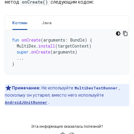
метод
onCreate()
следующим кодом:
Котлин
Java
fun
onCreate
(
arguments
:
Bundle
)
{
MultiDex
.
install
(
targetContext
)
super
.
onCreate
(
arguments
)
...
}
Примечание:
Не используйте
,
MultiDexTestRunner
поскольку он устарел; вместо него используйте
.
AndroidJUnitRunner
Эта информация оказалась полезной?