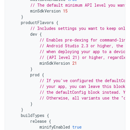
// The default minimum API level you want 
minSdkVersion
15
}
productFlavors
{
// Includes settings you want to keep only 
dev
{
// Enables pre-dexing for command-line
// Android Studio 2.3 or higher, the ID
// when deploying your app to a device 
// (API level 21) or higher, regardles
minSdkVersion
21
}
prod
{
// If you've configured the defaultCon
// your app, you can leave this block 
// the defaultConfig block instead. Yo
// Otherwise, all variants use the "de
}
}
buildTypes
{
release
{
minifyEnabled
true