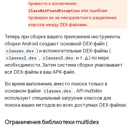
привести к исключению
или ошибкам
ClassNotFoundException
проверки из-за некорректного разделения
классов между DEX-файлами.
Теперь при сборке вашего приложения инструменты
сборки Android создают основной DEX-файл (
classes.dex
) и вспомогательные DEX-файлы (
classes2.dex
,
classes3.dex
и т. д.) по мере
необходимости. Затем система сборки упаковывает
все DEX-файлы в ваш APK-файл.
Во время выполнения, вместо поиска только в
основном файле
classes.dex
, API multidex
используют специальный загрузчик классов для
поиска ваших методов во всех доступных DEX-файлах.
Ограничения библиотеки multidex