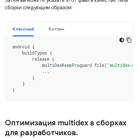
Затем вы можете указать этот файл в качестве типа
сборки следующим образом:
Классный
Котлин
android
{
buildTypes
{
release
{
multiDexKeepProguard
file
(
'multidex-co
...
}
}
}
Оптимизация multidex в сборках
для разработчиков
.