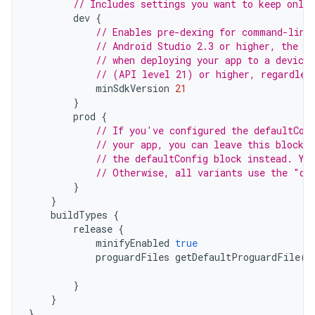
// Includes settings you want to keep only 
dev
{
// Enables pre-dexing for command-line
// Android Studio 2.3 or higher, the ID
// when deploying your app to a device 
// (API level 21) or higher, regardles
minSdkVersion
21
}
prod
{
// If you've configured the defaultCon
// your app, you can leave this block 
// the defaultConfig block instead. Yo
// Otherwise, all variants use the "de
}
}
buildTypes
{
release
{
minifyEnabled
true
proguardFiles
getDefaultProguardFile
(
'
'
}
}
}