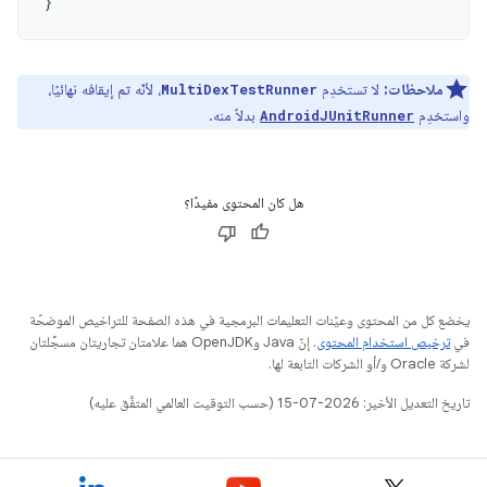
}
ملاحظات:
لا تستخدِم
، لأنّه تم إيقافه نهائيًا،
MultiDexTestRunner
واستخدِم
بدلاً منه.
AndroidJUnitRunner
هل كان المحتوى مفيدًا؟
يخضع كل من المحتوى وعيّنات التعليمات البرمجية في هذه الصفحة للتراخيص الموضحّة
في
ترخيص استخدام المحتوى
. إنّ Java وOpenJDK هما علامتان تجاريتان مسجَّلتان
لشركة Oracle و/أو الشركات التابعة لها.
تاريخ التعديل الأخير: 2026-07-15 (حسب التوقيت العالمي المتفَّق عليه)