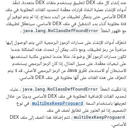
عند إنشاء كل ملف DEX لتطبيق يستخدم ملفات DEX متعددة، تنفّذ
أدوات الإنشاء عملية اتخاذ قرارات معقّدة لتحديد الفئات المطلوبة في ملف
DEX الأساسي حتى يتمكّن تطبيقك من البدء بنجاح. إذا لم يتم توفير أي
فئة مطلوبة أثناء بدء التشغيل في ملف DEX الأساسي، سيتعطّل تطبيقك
مع ظهور الخطأ
java.lang.NoClassDefFoundError
.
تتعرّف أدوات الإنشاء على مسارات الرموز البرمجية التي يتم الوصول إليها
مباشرةً من رمز تطبيقك. ومع ذلك، يمكن أن تحدث هذه المشكلة عندما
تكون مسارات الرموز أقل وضوحًا، مثلاً عندما تحتوي مكتبة تستخدمها
على تبعيات معقّدة. على سبيل المثال، إذا كان الرمز البرمجي يستخدم
الاستبطان أو الاستدعاء لطُرق Java من الرمز البرمجي الأصلي، قد لا يتم
التعرّف على هذه الفئات على أنّها مطلوبة في ملف DEX الأساسي.
إذا تلقّيت الخطأ
java.lang.NoClassDefFoundError
، عليك
تحديد الفئات الإضافية المطلوبة في ملف DEX الأساسي يدويًا من خلال
تعريفها باستخدام السمة
multiDexKeepProguard
في نوع
التصميم. إذا تم العثور على تطابق لصف في ملف
multiDexKeepProguard
، تتم إضافة هذا الصف إلى ملف DEX
الأساسي.