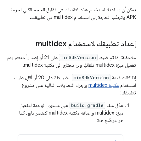
يمكن أن يساعدك استخدام هذه التقنيات في تقليل الحجم الكلي لحزمة
APK وتجنُّب الحاجة إلى استخدام multidex في تطبيقك.
إعداد تطبيقك لاستخدام multidex
ملاحظة: إذا تم ضبط
minSdkVersion
على 21 أو إصدار أحدث، يتم
تفعيل ميزة multidex تلقائيًا ولن تحتاج إلى مكتبة multidex.
إذا كانت قيمة
minSdkVersion
مضبوطة على 20 أو أقل، عليك
استخدام
مكتبة multidex
وإجراء التعديلات التالية على مشروع
تطبيقك:
عدِّل ملف
build.gradle
على مستوى الوحدة لتفعيل
ميزة multidex وإضافة مكتبة multidex كعنصر تابع، كما
هو موضّح هنا: