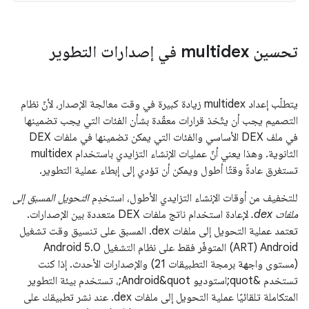
تحسين multidex في إصدارات التطوير
يتطلّب إعداد multidex زيادة كبيرة في وقت معالجة الإصدار، لأنّ نظام
التصميم يجب أن يتّخذ قرارات معقّدة بشأن الفئات التي يجب تضمينها
في ملف DEX الأساسي والفئات التي يمكن تضمينها في ملفات DEX
الثانوية. وهذا يعني أنّ عمليات الإنشاء التزايدي باستخدام multidex
تستغرق عادةً وقتًا أطول ويمكن أن تؤدي إلى إبطاء عملية التطوير.
للتخفيف من أوقات الإنشاء التزايدي الأطول، استخدِم
التحويل المسبق إلى
ملفات ‎.dex
لإعادة استخدام ناتج ملفات DEX متعددة بين الإصدارات.
تعتمد عملية التحويل إلى ملفات ‎.dex المسبق على تنسيق وقت تشغيل
Android ‏(ART) المتوفّر فقط على نظام التشغيل Android 5.0
(مستوى واجهة برمجة التطبيقات 21) والإصدارات الأحدث. إذا كنت
تستخدم &quot;استوديو Android&quot;، تستخدم بيئة التطوير
المتكاملة تلقائيًا عملية التحويل إلى ملفات ‎.dex عند نشر تطبيقك على