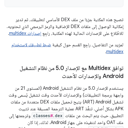
تصبح هذه المكتبة جزءًا من ملف DEX الأساسي لتطبيقك، ثم تدير
إمكانية الوصول إلى ملفات DEX الإضافية والرمز البرمجي الذي تحتويه.
للاطّلاع على الإصدارات الحالية لهذه المكتبة، راجِع
إصدارات multidex
.
لمزيد من التفاصيل، راجِع القسم حول كيفية
ضبط تطبيقك لاستخدام
.
multidex
توافق Multidex مع الإصدار 5
.
0 من نظام التشغيل
Android والإصدارات الأحدث
يستخدم الإصدار 5.0 من نظام التشغيل Android (المستوى 21 من
واجهة برمجة التطبيقات) والإصدارات الأحدث وقت تشغيل يُسمى وقت
تشغيل Android ‏(ART) يتيح تحميل ملفات DEX متعددة من ملفات
APK بشكل أصلي. تنفِّذ ART عملية الترجمة المسبقة عند تثبيت
التطبيق، حيث يتم البحث عن ملفات
.dex
N
classes
وترجمتها إلى
ملف OAT واحد لتنفيذه على جهاز Android. لذلك، إذا كان