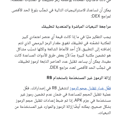
يمكن أن تساعدك الاستراتيجيات التالية في تجنُّب بلوغ الحد الأقصى
لمراجع DEX:
مراجعة التبعيات المباشرة والمتعدية لتطبيقك
يجب التفكير مليًا في ما إذا كانت قيمة أي عنصر اعتمادي كبير
للمكتبة تضمّنه في تطبيقك تفوق مقدار الرمز البرمجي الذي تتم
إضافته إلى التطبيق، لأنّ أحد الأنماط الشائعة ولكنّها تسبّب مشاكل
هو تضمين مكتبة كبيرة جدًا لأنّ بعض طرق الأدوات المساعدة كانت
مفيدة. يمكن أن يساعد تقليل عدد العناصر التابعة لرموز تطبيقك
في تجنُّب الحد الأقصى لعدد مراجع DEX.
إزالة الرموز غير المستخدَمة باستخدام R8
فعِّل خيار تقليل حجم الرموز
لتشغيل R8 في إصداراتك. فعِّل
عملية تقليل الحجم للمساعدة في ضمان عدم تضمين رموز غير
مستخدَمة في حِزم APK. إذا تم ضبط إعدادات تقليل حجم الرموز
بشكل صحيح، يمكنه أيضًا إزالة الرموز والموارد غير المستخدَمة من
التبعيات.