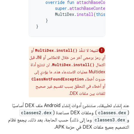
override
fun
attachBaseContext
(
base
:
super
.
attachBaseContext
(
base
)
MultiDex
.
install
(
this
)
}
}
تنبيه:
لا تنفِّذ
أو
MultiDex.install()
أي رمز برمجي آخر من خلال الانعكاس أو JNI قبل
اكتمال
. لن تتتبّع أداة
MultiDex.install()
Multidex عمليات الاستدعاء هذه، ما يؤدي إلى
حدوث أخطاء
ClassNotFoundException
أو أخطاء في التحقّق بسبب تقسيم غير صحيح
للفئات بين ملفات DEX.
عند إنشاء تطبيقك، ستنشئ أدوات إنشاء Android ملف DEX أساسيًا
(
classes.dex
) وملفات DEX مساعدة (
classes2.dex
و
classes3.dex
وما إلى ذلك) حسب الحاجة. بعد ذلك، يجمع نظام
التصميم جميع ملفات DEX في حزمة APK.