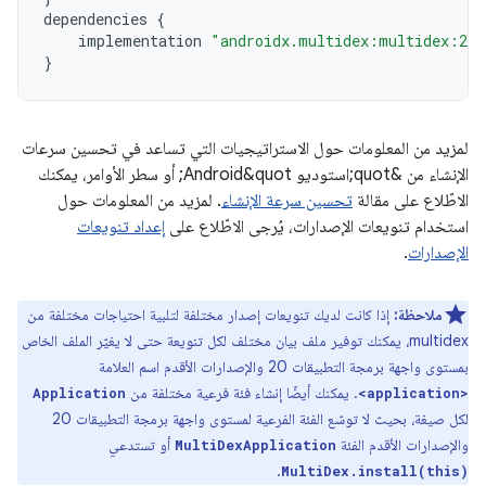
dependencies
{
implementation
"androidx.multidex:multidex:2.0
}
لمزيد من المعلومات حول الاستراتيجيات التي تساعد في تحسين سرعات
الإنشاء من &quot;استوديو Android&quot; أو سطر الأوامر، يمكنك
الاطّلاع على مقالة
تحسين سرعة الإنشاء
. لمزيد من المعلومات حول
استخدام تنويعات الإصدارات، يُرجى الاطّلاع على
إعداد تنويعات
الإصدارات
.
ملاحظة:
إذا كانت لديك تنويعات إصدار مختلفة لتلبية احتياجات مختلفة من
multidex، يمكنك توفير ملف بيان مختلف لكل تنويعة حتى لا يغيّر الملف الخاص
بمستوى واجهة برمجة التطبيقات 20 والإصدارات الأقدم اسم العلامة
. يمكنك أيضًا إنشاء فئة فرعية مختلفة من
Application
<application>
لكل صيغة، بحيث لا توسّع الفئة الفرعية لمستوى واجهة برمجة التطبيقات 20
والإصدارات الأقدم الفئة
أو تستدعي
MultiDexApplication
.
MultiDex.install(this)