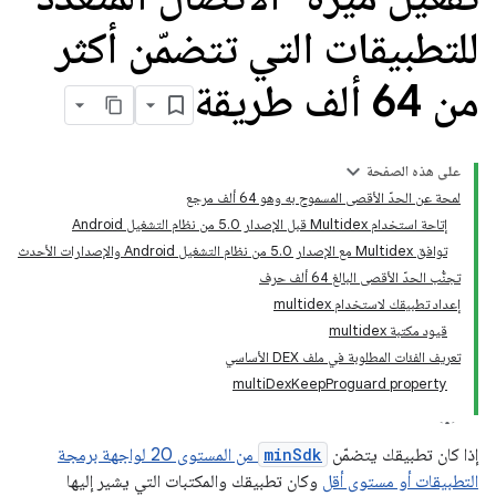
للتطبيقات التي تتضمّن أكثر
من 64 ألف طريقة
على هذه الصفحة
لمحة عن الحدّ الأقصى المسموح به وهو 64 ألف مرجع
إتاحة استخدام Multidex قبل الإصدار 5.0 من نظام التشغيل Android
توافق Multidex مع الإصدار 5.0 من نظام التشغيل Android والإصدارات الأحدث
تجنُّب الحدّ الأقصى البالغ 64 ألف حرف
إعداد تطبيقك لاستخدام multidex
قيود مكتبة multidex
تعريف الفئات المطلوبة في ملف DEX الأساسي
multiDexKeepProguard property
إذا كان تطبيقك يتضمّن
minSdk
من المستوى 20 لواجهة برمجة
التطبيقات أو مستوى أقل
وكان تطبيقك والمكتبات التي يشير إليها