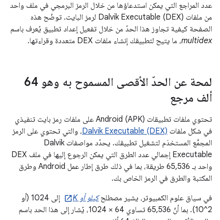
عدد المراجع التي يمكن استدعاؤها من خلال الرمز البرمجي في ملف واحد
من ملفات Dalvik Executable (DEX) لرمز البايت. توضّح هذه
الصفحة كيفية تجاوز هذا الحدّ من خلال تفعيل إعداد تطبيق يُعرف باسم
multidex
، ما يتيح لتطبيقك إنشاء ملفات DEX متعددة وقراءتها.
لمحة عن الحدّ الأقصى المسموح به وهو 64
ألف مرجع
تحتوي ملفات تطبيقات Android (APK) على ملفات رمز بايت تنفيذي
في شكل ملفات
Dalvik Executable (DEX)
، والتي تحتوي على الرمز
المجمَّع المستخدَم لتشغيل تطبيقك. يحدّد مواصفات Dalvik
Executable إجمالي عدد الطرق التي يمكن الرجوع إليها في ملف DEX
واحد بـ 65,536 طريقة، بما في ذلك طرق إطار عمل Android وطرق
المكتبة والطرق في الرمز الخاص بك.
في سياق علوم الكمبيوتر، يشير مصطلح
كيلو أو K
إلى 1024 (أو
2^10). بما أنّ 65,536 تساوي 64 × 1024، يُشار إلى هذا الحد باسم