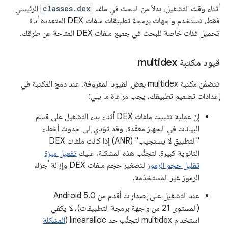
أثناء وقت التشغيل، بدلاً من البحث في ملف
classes.dex
الرئيسي
فقط، تستخدم واجهات برمجة تطبيقات ملفات DEX المتعددة أداة
تحميل فئات خاصة للبحث في جميع ملفات DEX المتاحة عن طرقك.
قيود مكتبة multidex
تتضمّن مكتبة multidex بعض القيود المعروفة. عند دمج المكتبة في
إعدادات تصميم تطبيقك، يجب مراعاة ما يلي:
إنّ عملية تثبيت ملفات DEX أثناء بدء التشغيل على قسم
البيانات في الجهاز معقّدة، وقد تؤدي إلى حدوث أخطاء
"التطبيق لا يستجيب" (ANR) إذا كانت ملفات DEX
الثانوية كبيرة. لتجنُّب هذه المشكلة، عليك
تفعيل ميزة
تقليل حجم الرموز
لتصغير حجم ملفات DEX وإزالة أجزاء
الرموز غير المستخدَمة.
عند التشغيل على إصدارات أقدم من Android 5.0
(المستوى 21 من واجهة برمجة التطبيقات)، لا يكفي
استخدام multidex لتجنُّب حد linearalloc (
المشكلة