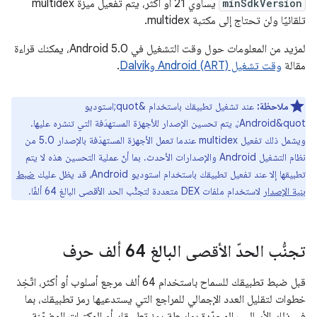
minSdkVersion
يساوي 21 أو أكثر، يتم تفعيل ميزة multidex
تلقائيًا ولن تحتاج إلى مكتبة multidex.
لمزيد من المعلومات حول وقت التشغيل في Android 5.0، يمكنك قراءة
مقالة
وقت تشغيل Android (ART) وDalvik
.
ملاحظة:
عند تشغيل تطبيقك باستخدام &quot;استوديو
Android&quot;، يتم تحسين الإصدار للأجهزة المستهدَفة التي تنشره عليها.
ويشمل ذلك تفعيل multidex عندما تعمل الأجهزة المستهدَفة بالإصدار 5.0 من
نظام التشغيل Android والإصدارات الأحدث. بما أنّ عملية التحسين هذه لا يتم
تطبيقها إلا عند تفعيل تطبيقك باستخدام استوديو Android، قد يظل عليك
ضبط
بنية الإصدار
لاستخدام ملفات DEX متعددة لتجنُّب الحد الأقصى البالغ 64 ألفًا.
تجنُّب الحدّ الأقصى البالغ 64 ألف حرف
قبل ضبط تطبيقك للسماح باستخدام 64 ألف مرجع أسلوب أو أكثر، اتّخِذ
خطوات لتقليل العدد الإجمالي للمراجع التي يستدعيها رمز تطبيقك، بما
في ذلك الأساليب المحدّدة بواسطة رمز تطبيقك أو المكتبات المضمّنة.