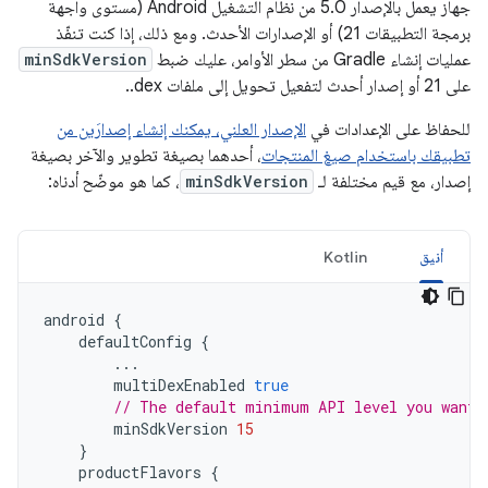
جهاز يعمل بالإصدار 5.0 من نظام التشغيل Android (مستوى واجهة
برمجة التطبيقات 21) أو الإصدارات الأحدث. ومع ذلك، إذا كنت تنفّذ
عمليات إنشاء Gradle من سطر الأوامر، عليك ضبط
minSdkVersion
على 21 أو إصدار أحدث لتفعيل تحويل إلى ملفات ‎.dex.
للحفاظ على الإعدادات في
الإصدار العلني، يمكنك إنشاء إصدارَين من
تطبيقك باستخدام صيغ المنتجات
، أحدهما بصيغة تطوير والآخر بصيغة
إصدار، مع قيم مختلفة لـ
minSdkVersion
، كما هو موضّح أدناه:
أنيق
Kotlin
android
{
defaultConfig
{
...
multiDexEnabled
true
// The default minimum API level you want 
minSdkVersion
15
}
productFlavors
{