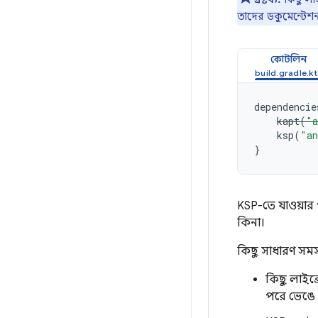
তাদের ডকুমেন্টেশ
কোটলিন
dependencie
kapt
(
"a
ksp
(
"an
}
KSP-তে যাওয়ার
কিনা।
কিছু সাধারণ সমস্
কিছু লাইব
পরে ভেঙে য