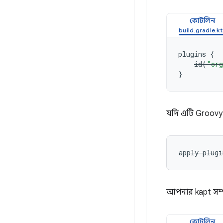
কোটলিন
plugins
{
id
(
"org
}
যদি এটি Groovy 
apply plug
আপনার kapt সম্
কোটলিন