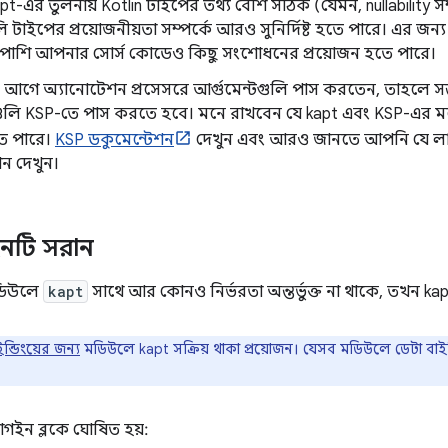
t-এর তুলনায় Kotlin টাইপের তথ্য বেশি সঠিক (যেমন, nullability সম
ি টাইপের প্রয়োজনীয়তা সম্পর্কে আরও সুনির্দিষ্ট হতে পারে। এর
পাশি আপনার সোর্স কোডেও কিছু সংশোধনের প্রয়োজন হতে পারে।
আগে অ্যানোটেশন প্রসেসরে আর্গুমেন্টগুলি পাস করতেন, তাহলে 
গুলি KSP-তে পাস করতে হবে। মনে রাখবেন যে kapt এবং KSP-এর মধ্যে
ে পারে।
KSP ডকুমেন্টেশন
দেখুন এবং আরও জানতে আপনি যে লাইব
ন দেখুন।
ইনটি সরান
ডিউলে
kapt
সাথে আর কোনও নির্ভরতা অন্তর্ভুক্ত না থাকে, তখন kap
ন্ডিংয়ের জন্য
মডিউলে kapt সক্রিয় থাকা প্রয়োজন। যেসব মডিউলে ডেটা বাইন্
াগইন ব্লকে ঘোষিত হয়: