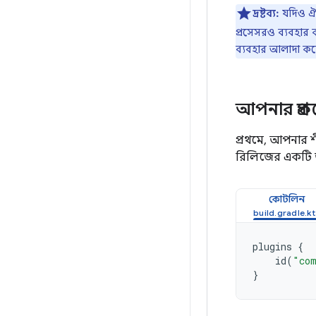
দ্রষ্টব্য:
যদিও ঐতি
প্রসেসরও ব্যবহার
ব্যবহার আলাদা কর
আপনার প্রক
প্রথমে, আপনার শী
রিলিজের একটি 
কোটলিন
plugins
{
id
(
"com
}