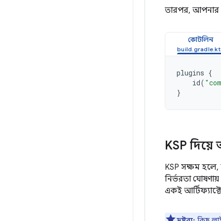
তারপর, আপনার 
কোটলিন
plugins
{
id
(
"com
}
KSP দিয়ে অ
KSP সক্ষম হলে, 
নির্ভরতা ঘোষণায
একই আর্টিফ্যাক্টে
দ্রষ্টব্য:
কিছু লা