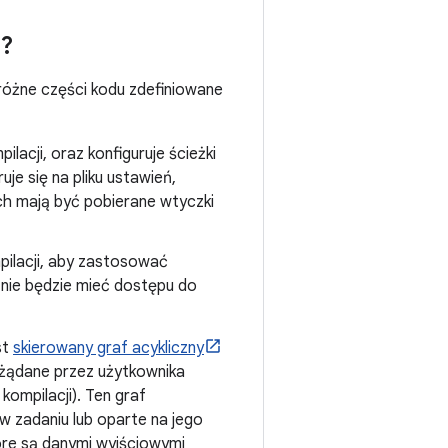
e?
 różne części kodu zdefiniowane
lacji, oraz konfiguruje ścieżki
uje się na pliku ustawień,
ych mają być pobierane wtyczki
mpilacji, aby zastosować
i nie będzie mieć dostępu do
st
skierowany graf acykliczny
ażądane przez użytkownika
kompilacji). Ten graf
w zadaniu lub oparte na jego
óre są danymi wyjściowymi