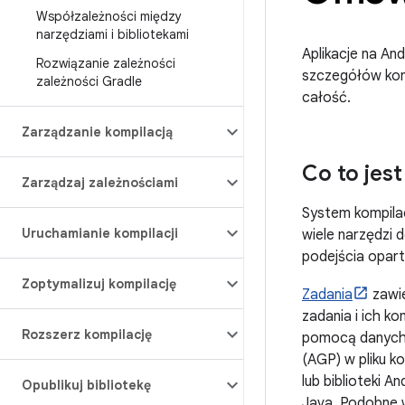
Współzależności między
narzędziami i bibliotekami
Aplikacje na An
Rozwiązanie zależności
szczegółów konf
zależności Gradle
całość.
Zarządzanie kompilacją
Co to jes
Zarządzaj zależnościami
System kompilac
Uruchamianie kompilacji
wiele narzędzi d
podejścia opart
Zoptymalizuj kompilację
Zadania
zawie
zadania i ich ko
Rozszerz kompilację
pomocą danych 
(AGP) w pliku k
lub biblioteki 
Opublikuj bibliotekę
Java. Podobne wt