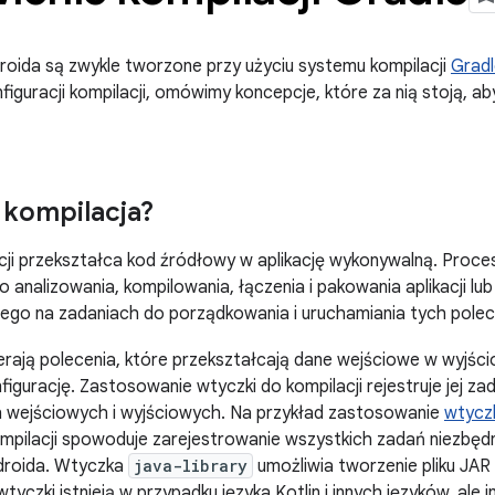
droida są zwykle tworzone przy użyciu systemu kompilacji
Gradl
iguracji kompilacji, omówimy koncepcje, które za nią stoją, 
t kompilacja?
ji przekształca kod źródłowy w aplikację wykonywalną. Proces
o analizowania, kompilowania, łączenia i pakowania aplikacji lub
ego na zadaniach do porządkowania i uruchamiania tych polec
rają polecenia, które przekształcają dane wejściowe w wyjśc
nfigurację. Zastosowanie wtyczki do kompilacji rejestruje jej zad
wejściowych i wyjściowych. Na przykład zastosowanie
wtyczk
ompilacji spowoduje zarejestrowanie wszystkich zadań niezbęd
Androida. Wtyczka
java-library
umożliwia tworzenie pliku JAR
yczki istnieją w przypadku języka Kotlin i innych języków, ale 