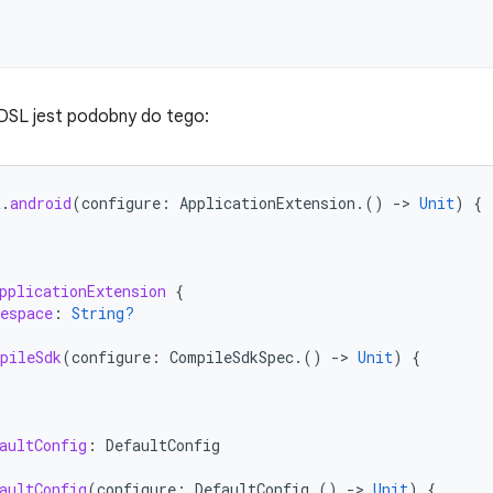
 DSL jest podobny do tego:
t
.
android
(
configure
:
ApplicationExtension
.()
-
>
Unit
)
{
pplicationExtension
{
espace
:
String?
pileSdk
(
configure
:
CompileSdkSpec
.()
-
>
Unit
)
{
aultConfig
:
DefaultConfig
aultConfig
(
configure
:
DefaultConfig
.()
-
>
Unit
)
{