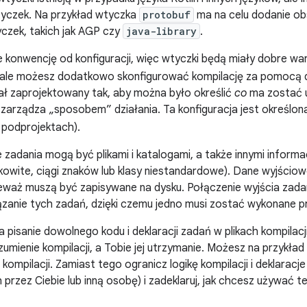
tyczek. Na przykład wtyczka
protobuf
ma na celu dodanie ob
yczek, takich jak AGP czy
java-library
.
e konwencję od konfiguracji, więc wtyczki będą miały dobre wa
, ale możesz dodatkowo skonfigurować kompilację za pomocą
ł zaprojektowany tak, aby można było określić
co
ma zostać u
zarządza „sposobem” działania. Ta konfiguracja jest określona
 podprojektach).
zadania mogą być plikami i katalogami, a także innymi inform
łkowite, ciągi znaków lub klasy niestandardowe). Dane wyjścio
nieważ muszą być zapisywane na dysku. Połączenie wyjścia zada
zanie tych zadań, dzięki czemu jedno musi zostać wykonane p
a pisanie dowolnego kodu i deklaracji zadań w plikach kompilacj
umienie kompilacji, a Tobie jej utrzymanie. Możesz na przykła
h kompilacji. Zamiast tego ogranicz logikę kompilacji i deklarac
przez Ciebie lub inną osobę) i zadeklaruj, jak chcesz używać tej 