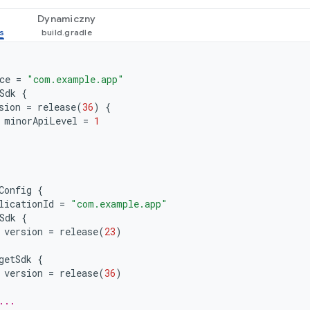
Dynamiczny
ce
=
"com.example.app"
Sdk
{
sion
=
release
(
36
)
{
minorApiLevel
=
1
Config
{
licationId
=
"com.example.app"
Sdk
{
version
=
release
(
23
)
getSdk
{
version
=
release
(
36
)
...