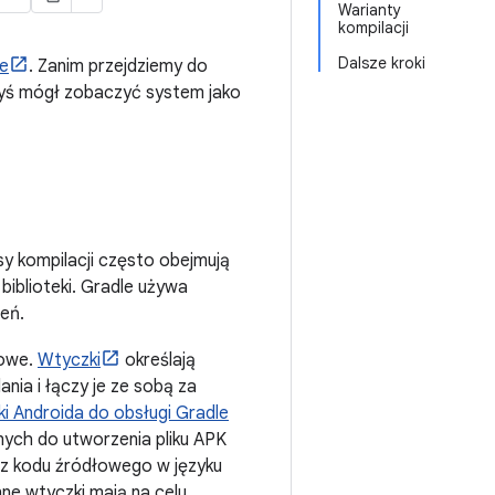
Warianty
kompilacji
Dalsze kroki
e
. Zanim przejdziemy do
abyś mógł zobaczyć system jako
y kompilacji często obejmują
 biblioteki. Gradle używa
eń.
iowe.
Wtyczki
określają
ania i łączy je ze sobą za
i Androida do obsługi Gradle
nych do utworzenia pliku APK
 z kodu źródłowego w języku
inne wtyczki mają na celu