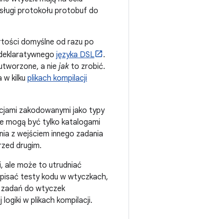
sługi protokołu protobuf do
rtości domyślne od razu po
 deklaratywnego
języka DSL
.
tworzone, a nie
jak
to zrobić.
 w kilku
plikach kompilacji
acjami zakodowanymi jako typy
we mogą być tylko katalogami
nia z wejściem innego zadania
rzed drugim.
i, ale może to utrudniać
d pisać testy kodu w wtyczkach,
je zadań do wtyczek
logiki w plikach kompilacji.