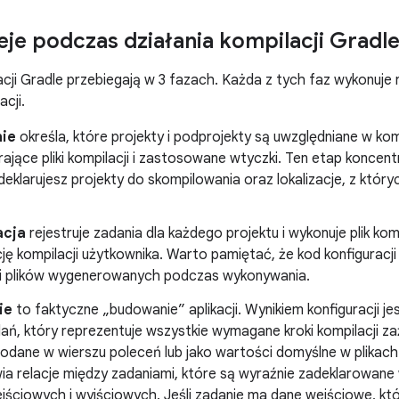
ieje podczas działania kompilacji Gradl
cji Gradle przebiegają w 3 fazach. Każda z tych faz wykonuje
acji.
nie
określa, które projekty i podprojekty są uwzględniane w kompi
rające pliki kompilacji i zastosowane wtyczki. Ten etap koncentr
eklarujesz projekty do skompilowania oraz lokalizacje, z któr
acja
rejestruje zadania dla każdego projektu i wykonuje plik ko
ję kompilacji użytkownika. Warto pamiętać, że kod konfiguracj
i plików wygenerowanych podczas wykonywania.
ie
to faktyczne „budowanie” aplikacji. Wynikiem konfiguracji je
ań, który reprezentuje wszystkie wymagane kroki kompilacji z
odane w wierszu poleceń lub jako wartości domyślne w plikach 
a relacje między zadaniami, które są wyraźnie zadeklarowane 
jściowych i wyjściowych. Jeśli zadanie ma dane wejściowe, kt