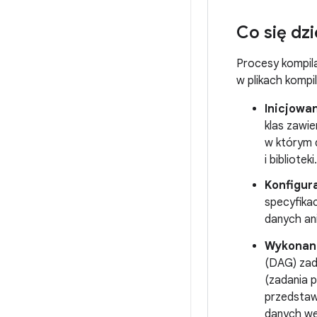
Co się dz
Procesy kompila
w plikach kompil
Inicjowa
klas zawie
w którym d
i biblioteki.
Konfigur
specyfikac
danych an
Wykonan
(DAG) zad
(zadania p
przedstawi
danych we