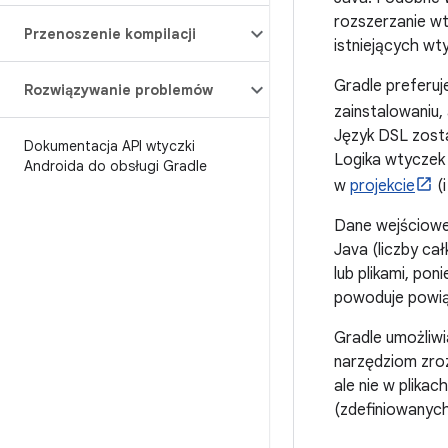
rozszerzanie w
Przenoszenie kompilacji
istniejących wt
Gradle preferuj
Rozwiązywanie problemów
zainstalowaniu
Język DSL zosta
Dokumentacja API wtyczki
Logika wtyczek 
Androida do obsługi Gradle
w
projekcie
(i
Dane wejściowe 
Java (liczby ca
lub plikami, po
powoduje powią
Gradle umożliwi
narzędziom zroz
ale nie w plikac
(zdefiniowanych 