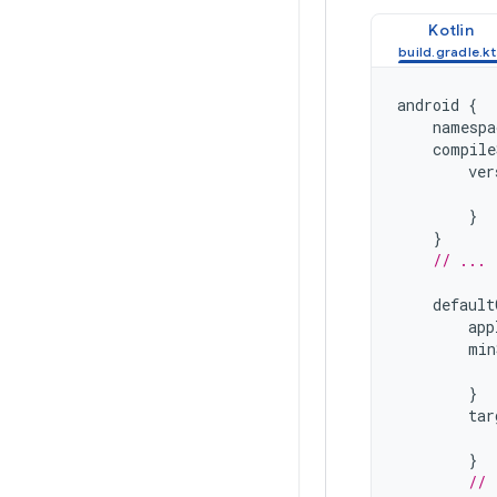
Kotlin
android
{
namespa
compile
ver
}
}
// ...
default
app
min
}
tar
}
// 