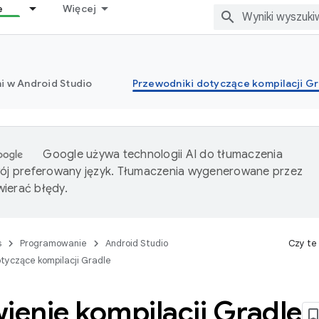
e
Więcej
i w Android Studio
Przewodniki dotyczące kompilacji Gr
Google używa technologii AI do tłumaczenia
wój preferowany język. Tłumaczenia wygenerowane przez
ierać błędy.
s
Programowanie
Android Studio
Czy te
tyczące kompilacji Gradle
enie kompilacji Gradle