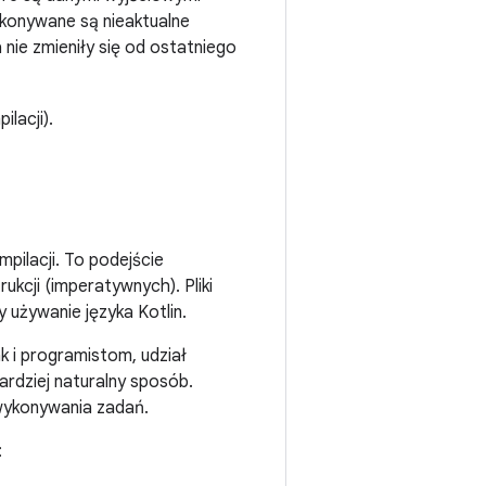
ykonywane są nieaktualne
 nie zmieniły się od ostatniego
ilacji).
pilacji. To podejście
kcji (imperatywnych). Pliki
 używanie języka Kotlin.
k i programistom, udział
ardziej naturalny sposób.
wykonywania zadań.
: