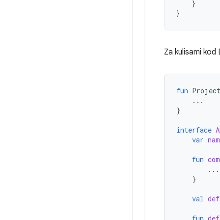
}
}
Za kulisami kod
fun
Projec
...
}
interface
A
var
nam
fun
com
...
}
val
def
fun
def