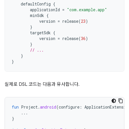
defaultConfig
{
applicationId
=
"com.example.app"
minSdk
{
version
=
release
(
23
)
}
targetSdk
{
version
=
release
(
36
)
}
// ...
}
}
실제로 DSL 코드는 다음과 유사합니다.
fun
Project
.
android
(
configure
:
ApplicationExtensio
...
}