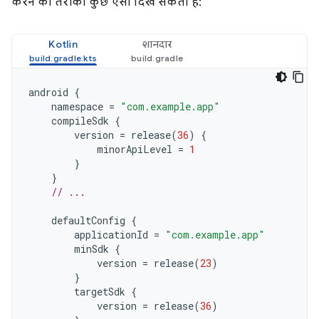
करने का तरीका कुछ ऐसा दिख सकता है:
Kotlin
शानदार
android
{
namespace
=
"com.example.app"
compileSdk
{
version
=
release
(
36
)
{
minorApiLevel
=
1
}
}
// ...
defaultConfig
{
applicationId
=
"com.example.app"
minSdk
{
version
=
release
(
23
)
}
targetSdk
{
version
=
release
(
36
)