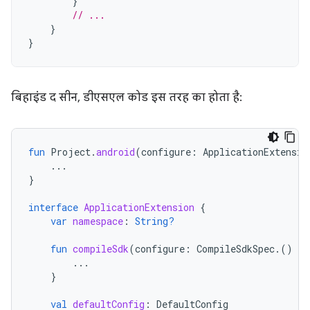
}
// ...
}
}
बिहाइंड द सीन, डीएसएल कोड इस तरह का होता है:
fun
Project
.
android
(
configure
:
ApplicationExtensio
...
}
interface
ApplicationExtension
{
var
namespace
:
String?
fun
compileSdk
(
configure
:
CompileSdkSpec
.()
-
>
...
}
val
defaultConfig
:
DefaultConfig