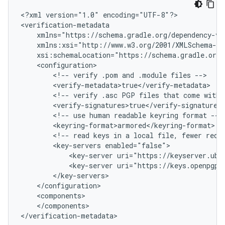
<?xml
version="1.0"
encoding="UTF-8"?>

xsi:schemaLocation="https://schema.gradle.org/
<!--
verify
.pom
and
.module
files
<!--
verify
.asc
PGP
files
that
come
with
<!--
use
human
readable
keyring
format
<!--
read
keys
in
a
local
file,
fewer
requ
<key-servers
<key-server
<key-server
</components>
