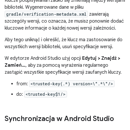
Klucze podpisywania rzadko się zmieniają między wersjami
biblioteki. Wygenerowane dane w pliku
gradle/verification-metadata.xml
zawierają
szczegóły wersji, co oznacza, że musisz ponownie dodać
kluczowe informacje o każdej nowej wersji zależności.
Aby tego uniknąć i określić, że klucz ma zastosowanie do
wszystkich wersji biblioteki, usuń specyfikacje wersji.
W edytorze Android Studio użyj opcji
Edytuj > Znajdź >
Zamień…
, aby za pomocą wyrażenia regularnego
zastąpić wszystkie specyfikacje wersji zaufanych kluczy.
from:
<trusted-key(.*) version=\".*\"/>
do:
<trusted-key$1/>
Synchronizacja w Android Studio