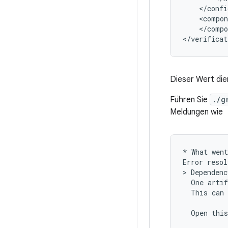
</compo
Dieser Wert die
Führen Sie
./g
Meldungen wie
* What went
Error resol
> Dependenc
  One artif
  This can 