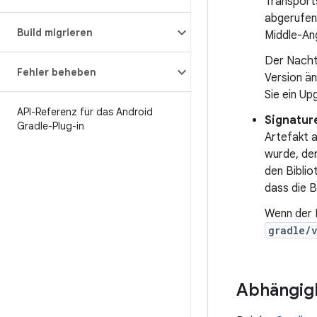
Transport
abgerufen
Build migrieren
Middle-Ang
Der Nachte
Fehler beheben
Version ä
Sie ein Up
API-Referenz für das Android
Signatur
Gradle-Plug-in
Artefakt a
wurde, der
den Biblio
dass die Bi
Wenn der B
gradle/
Abhängigk