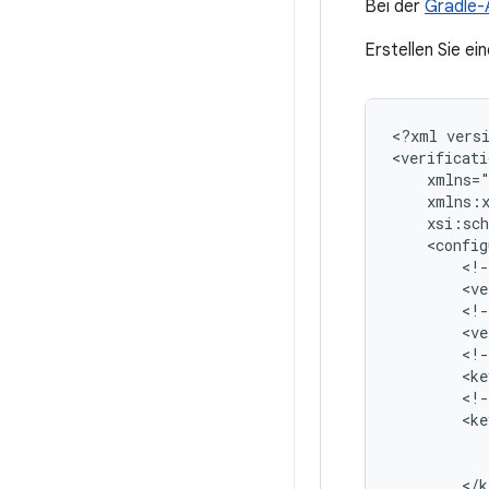
Bei der
Gradle-
Erstellen Sie ei
<?xml
vers
xsi:sch
<!-
<!-
<!-
<!-
<ke