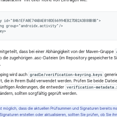
etadata.xml“ mit einer Reihe von Einträgen wie:
y
ng
group="androidx.activity"/>

mitgeteilt, dass bei einer Abhängigkeit von der Maven-Gruppe
 die zugehörigen .asc-Dateien (im Repository gespeicherte Si
.
ping wird auch
gradle/verification-keyring.keys
generie
lt, die in Ihrem Build verwendet werden. Prüfen Sie beide Datei
künftigen Änderungen, die entweder
verification-metadata.
ändern, sollten sorgfältig geprüft werden.
st möglich, dass die aktuellen Prüfsummen und Signaturen bereits m
gnaturen erstellen oder aktualisieren, sollten Sie prüfen, ob Sie ih