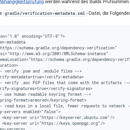
Abhängigkeitsprüfung
werden während des Builds Prüfsummen u
ne
gradle/verification-metadata.xml
-Datei, die Folgendes
ion="1.0"
encoding="UTF-8"?>

emaLocation="https://schema.gradle.org/dependency-verif
-
verify
.pom
and
.module
files
-
verify
.asc
PGP
files
that
come
with
the
artifacts
-
use
human
readable
keyring
format
-
read
keys
in
a
local
file,
fewer
requests
to
network
y-servers
<key-server
<key-server