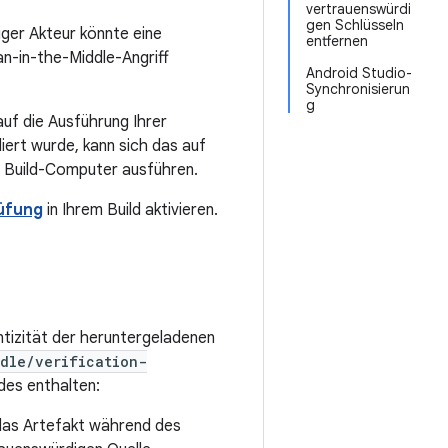
vertrauenswürdi
gen Schlüsseln
liger Akteur könnte eine
entfernen
an-in-the-Middle-Angriff
Android Studio-
Synchronisierun
g
auf die Ausführung Ihrer
ert wurde, kann sich das auf
m Build-Computer ausführen.
üfung
in Ihrem Build aktivieren.
tizität der heruntergeladenen
dle/verification-
des enthalten:
 das Artefakt während des