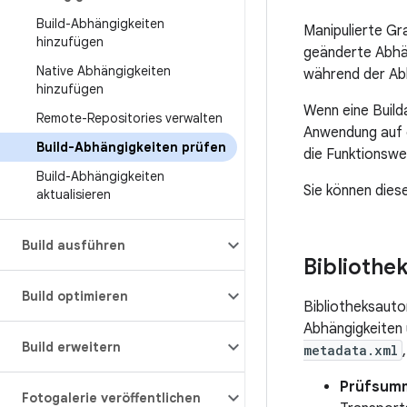
Build-Abhängigkeiten
Manipulierte Gra
hinzufügen
geänderte Abhän
Native Abhängigkeiten
während der Ab
hinzufügen
Wenn eine Builda
Remote-Repositories verwalten
Anwendung auf e
Build-Abhängigkeiten prüfen
die Funktionswe
Build-Abhängigkeiten
Sie können dies
aktualisieren
Build ausführen
Bibliothe
Build optimieren
Bibliotheksauto
Abhängigkeiten 
Build erweitern
metadata.xml
Prüfsum
Fotogalerie veröffentlichen