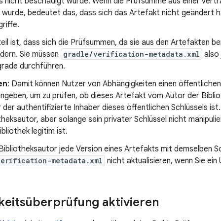
s nicht beschädigt wurde. Wenn die Prüfsumme aus einer vertr
 wurde, bedeutet das, dass sich das Artefakt nicht geändert h
riffe.
il ist, dass sich die Prüfsummen, da sie aus den Artefakten b
ndern. Sie müssen
gradle/verification-metadata.xml
also 
grade durchführen.
en
: Damit können Nutzer von Abhängigkeiten einen öffentlichen
ngeben, um zu prüfen, ob dieses Artefakt vom Autor der Bibliot
 der authentifizierte Inhaber dieses öffentlichen Schlüssels is
theksautor, aber solange sein privater Schlüssel nicht manipulie
bliothek legitim ist.
ibliotheksautor jede Version eines Artefakts mit demselben Sc
verification-metadata.xml
nicht aktualisieren, wenn Sie ei
eitsüberprüfung aktivieren