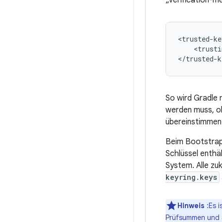
„verification-m
<trusted-ke
<trusti
So wird Gradle 
werden muss, ob
übereinstimmen
Beim Bootstrap
Schlüssel enthä
System. Alle zu
keyring.keys
Hinweis
:Es i
Prüfsummen und Si