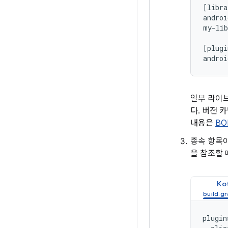
[libra
androi
my-lib
[plugi
일부 라이브
다. 버전 
내용은
BO
종속 항목이
을 참조할 
Kot
plugin