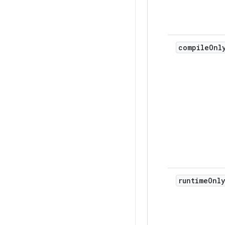
compile
Onl
runtime
Only