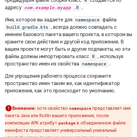
предыдущем файле сборки класс
R
создается по
адресу
com.example.myapp
.R
.
Имя, которое вы задаете для
namespace
файла
build.gradle.kts
, всегда должно совпадать с
именем базового пакета вашего проекта, в котором вы
храните свои действия и другой код приложения. В
вашем проекте могут быть и другие подпакеты, но эти
файлы должны импортировать класс
R
, используя
пространство имен из свойства
namespace
.
Для упрощения рабочего процесса сохраните
пространство имен таким же, как идентификатор
приложения, как это происходит по умолчанию.
Внимание:
хотя свойство
представляет имя
namespace
пакета Java или Kotlin вашего приложения, после
компиляции APK атрибут
в объединенном файле
package
манифеста представляет универсальный уникальный