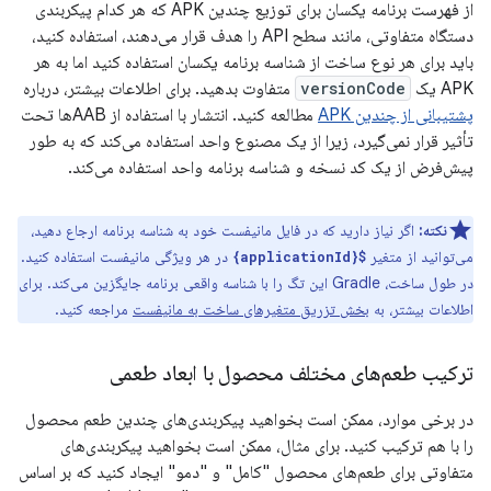
از فهرست برنامه یکسان برای توزیع چندین APK که هر کدام پیکربندی
دستگاه متفاوتی، مانند سطح API را هدف قرار می‌دهند، استفاده کنید،
باید برای هر نوع ساخت از شناسه برنامه یکسان استفاده کنید اما به هر
APK یک
versionCode
متفاوت بدهید. برای اطلاعات بیشتر، درباره
پشتیبانی از چندین APK
مطالعه کنید. انتشار با استفاده از AABها تحت
تأثیر قرار نمی‌گیرد، زیرا از یک مصنوع واحد استفاده می‌کند که به طور
پیش‌فرض از یک کد نسخه و شناسه برنامه واحد استفاده می‌کند.
نکته:
اگر نیاز دارید که در فایل مانیفست خود به شناسه برنامه ارجاع دهید،
می‌توانید از متغیر
در هر ویژگی مانیفست استفاده کنید.
${applicationId}
در طول ساخت، Gradle این تگ را با شناسه واقعی برنامه جایگزین می‌کند. برای
اطلاعات بیشتر، به
بخش تزریق متغیرهای ساخت به مانیفست
مراجعه کنید.
ترکیب طعم‌های مختلف محصول با ابعاد طعمی
در برخی موارد، ممکن است بخواهید پیکربندی‌های چندین طعم محصول
را با هم ترکیب کنید. برای مثال، ممکن است بخواهید پیکربندی‌های
متفاوتی برای طعم‌های محصول "کامل" و "دمو" ایجاد کنید که بر اساس