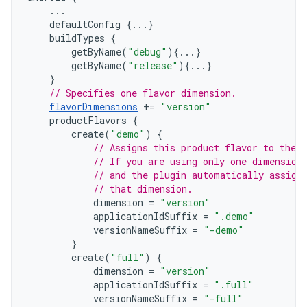
...
defaultConfig
{...}
buildTypes
{
getByName
(
"debug"
){...}
getByName
(
"release"
){...}
}
// Specifies one flavor dimension.
flavorDimensions
+=
"version"
productFlavors
{
create
(
"demo"
)
{
// Assigns this product flavor to the 
// If you are using only one dimension
// and the plugin automatically assign
// that dimension.
dimension
=
"version"
applicationIdSuffix
=
".demo"
versionNameSuffix
=
"-demo"
}
create
(
"full"
)
{
dimension
=
"version"
applicationIdSuffix
=
".full"
versionNameSuffix
=
"-full"