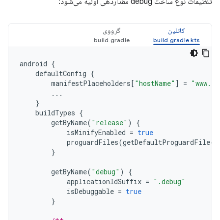
تنظیمات نوع ساخت debug مقداردهی اولیه می‌شود:
کاتلین
گرووی
android
{
defaultConfig
{
manifestPlaceholders
[
"hostName"
]
=
"www.ex
...
}
buildTypes
{
getByName
(
"release"
)
{
isMinifyEnabled
=
true
proguardFiles
(
getDefaultProguardFile
(
"
}
getByName
(
"debug"
)
{
applicationIdSuffix
=
".debug"
isDebuggable
=
true
}