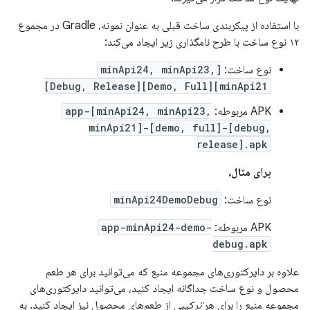
با استفاده از پیکربندی ساخت قبلی به عنوان نمونه، Gradle در مجموع
۱۲ نوع ساخت با طرح نامگذاری زیر ایجاد می‌کند:
نوع ساخت:
[minApi24, minApi23,
minApi21][Demo, Full][Debug, Release]
APK مربوطه:
app-[minApi24, minApi23,
minApi21]-[demo, full]-[debug,
release].apk
برای مثال،
نوع ساخت:
minApi24DemoDebug
APK مربوطه:
app-minApi24-demo-
debug.apk
علاوه بر دایرکتوری‌های مجموعه منبع که می‌توانید برای هر طعم
محصول و نوع ساخت جداگانه ایجاد کنید، می‌توانید دایرکتوری‌های
مجموعه منبع را برای هر
ترکیبی
از طعم‌های محصول نیز ایجاد کنید. به