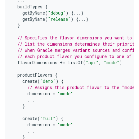
...
buildTypes
{
getByName
(
"debug"
)
{...}
getByName
(
"release"
)
{...}
}
// Specifies the flavor dimensions you want to u
// list the dimensions determines their priority
// when Gradle merges variant sources and config
// each product flavor you configure to one of t
flavorDimensions
+=
listOf
(
"api"
,
"mode"
)
productFlavors
{
create
(
"demo"
)
{
// Assigns this product flavor to the "mode"
dimension
=
"mode"
...
}
create
(
"full"
)
{
dimension
=
"mode"
...
}