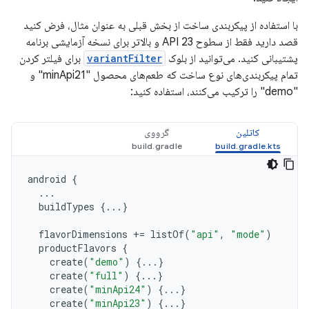
با استفاده از پیکربندی ساخت از بخش قبلی به عنوان مثال، فرض کنید
قصد دارید فقط از سطوح API 23 و بالاتر برای نسخه آزمایشی برنامه
پشتیبانی کنید. می‌توانید از بلوک
variantFilter
برای فیلتر کردن
تمام پیکربندی‌های نوع ساخت که طعم‌های محصول "minApi21" و
"demo" را ترکیب می‌کنند، استفاده کنید:
کاتلین
گرووی
android
{
...
buildTypes
{...}
flavorDimensions
+=
listOf
(
"api"
,
"mode"
)
productFlavors
{
create
(
"demo"
)
{...}
create
(
"full"
)
{...}
create
(
"minApi24"
)
{...}
create
(
"minApi23"
)
{...}