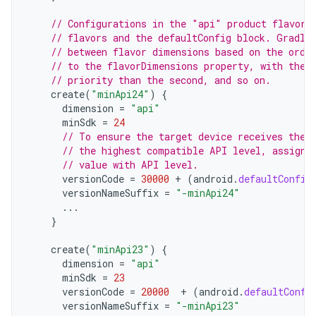
// Configurations in the "api" product flavors
// flavors and the defaultConfig block. Gradle
// between flavor dimensions based on the orde
// to the flavorDimensions property, with the 
// priority than the second, and so on.
create
(
"minApi24"
)
{
dimension
=
"api"
minSdk
=
24
// To ensure the target device receives the 
// the highest compatible API level, assign 
// value with API level.
versionCode
=
30000
+
(
android
.
defaultConfig
versionNameSuffix
=
"-minApi24"
...
}
create
(
"minApi23"
)
{
dimension
=
"api"
minSdk
=
23
versionCode
=
20000
+
(
android
.
defaultConfi
versionNameSuffix
=
"-minApi23"