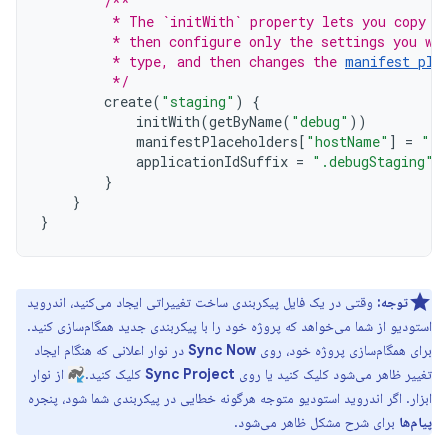
/**
         * The `initWith` property lets you copy c
         * then configure only the settings you wa
         * type, and then changes the 
manifest pla
         */
create
(
"staging"
)
{
initWith
(
getByName
(
"debug"
))
manifestPlaceholders
[
"hostName"
]
=
"in
applicationIdSuffix
=
".debugStaging"
}
}
}
توجه:
وقتی در یک فایل پیکربندی ساخت تغییراتی ایجاد می‌کنید، اندروید
استودیو از شما می‌خواهد که پروژه خود را با پیکربندی جدید همگام‌سازی کنید.
برای همگام‌سازی پروژه خود، روی
Sync Now
در نوار اعلانی که هنگام ایجاد
تغییر ظاهر می‌شود کلیک کنید یا روی
Sync Project
کلیک کنید.
از نوار
ابزار. اگر اندروید استودیو متوجه هرگونه خطایی در پیکربندی شما شود، پنجره
پیام‌ها
برای شرح مشکل ظاهر می‌شود.