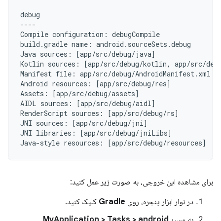
debug

----

Compile configuration: debugCompile

build.gradle name: android.sourceSets.debug

Java sources: [app/src/debug/java]

Kotlin sources: [app/src/debug/kotlin, app/src/debu
Manifest file: app/src/debug/AndroidManifest.xml

Android resources: [app/src/debug/res]

Assets: [app/src/debug/assets]

AIDL sources: [app/src/debug/aidl]

RenderScript sources: [app/src/debug/rs]

JNI sources: [app/src/debug/jni]

JNI libraries: [app/src/debug/jniLibs]

برای مشاهده این خروجی، به صورت زیر عمل کنید:
در نوار ابزار پنجره، روی
Gradle
کلیک کنید.
به مسیر
MyApplication > Tasks > android