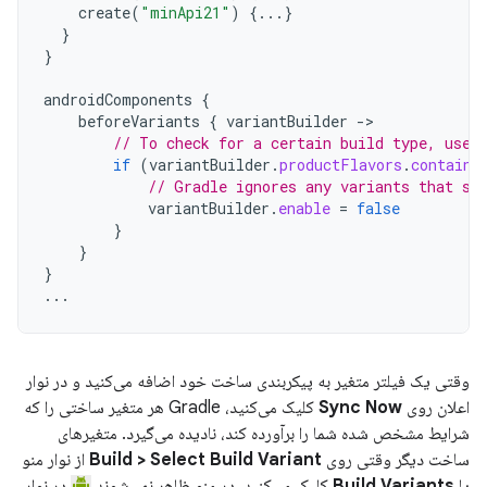
create
(
"minApi21"
)
{...}
}
}
androidComponents
{
beforeVariants
{
variantBuilder
->
// To check for a certain build type, use 
if
(
variantBuilder
.
productFlavors
.
contains
// Gradle ignores any variants that sa
variantBuilder
.
enable
=
false
}
}
}
...
وقتی یک فیلتر متغیر به پیکربندی ساخت خود اضافه می‌کنید و در نوار
اعلان روی
Sync Now
کلیک می‌کنید، Gradle هر متغیر ساختی را که
شرایط مشخص شده شما را برآورده کند، نادیده می‌گیرد. متغیرهای
ساخت دیگر وقتی روی
Build > Select Build Variant
از نوار منو
یا
Build Variants
کلیک می‌کنید، در منو ظاهر نمی‌شوند.
در نوار