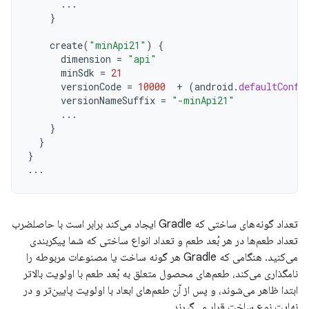
...
}
create
(
"minApi21"
)
{
dimension
=
"api"
minSdk
=
21
versionCode
=
10000
+
(
android
.
defaultConfi
versionNameSuffix
=
"-minApi21"
...
}
}
}
...
تعداد گونه‌های ساختی که Gradle ایجاد می‌کند برابر است با حاصلضرب
تعداد طعم‌ها در هر بُعد طعم و تعداد انواع ساختی که شما پیکربندی
می‌کنید. هنگامی که Gradle هر گونه ساخت یا مصنوعات مربوطه را
نامگذاری می‌کند، طعم‌های محصول متعلق به بُعد طعم با اولویت بالاتر
ابتدا ظاهر می‌شوند، و پس از آن طعم‌های ابعاد با اولویت پایین‌تر و در
نهایت نوع ساخت قرار می‌گیرند.