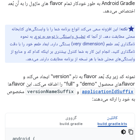
Android Gradle به طور خودکار تمام flavor های ماژول را به آن بُعد
اختصاص می‌دهد.
نکته:
این افزونه سعی می‌کند انواع برنامه شما را با وابستگی‌های کتابخانه
محلی مطابقت دهد. از آنجا که
تطبیق وابستگی با توجه به نوع،
به نحوه
نامگذاری بُعد طعم (very dimension) بستگی دارد، ابعاد طعم خود را با دقت
نامگذاری کنید. انجام این کار به شما کنترل بیشتری بر اینکه کدام کد و منابع از
وابستگی‌های محلی شما با هر نسخه از برنامه مطابقت دارند، می‌دهد.
نمونه کد زیر یک بُعد flavor به نام "version" ایجاد می‌کند و
flavorهای محصول "demo" و "full" را اضافه می‌کند. این flavorها
applicationIdSuffix
و
versionNameSuffix
مخصوص
به خود را ارائه می‌دهند:
کاتلین
گرووی
android
{