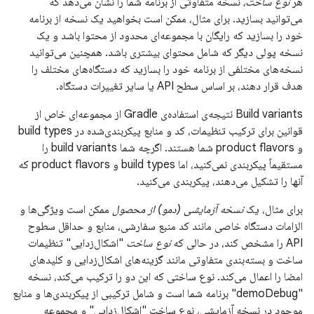
هر
نوع ساخت،
نسخه متفاوتی از برنامه شما را نشان می‌دهد که
می‌توانید بسازید. برای مثال، ممکن است بخواهید یک نسخه از برنامه
خود را بسازید که رایگان با مجموعه‌ای محدود از محتوا باشد و یک
نسخه پولی دیگر که شامل محتوای بیشتری باشد. همچنین می‌توانید
نسخه‌های مختلفی از برنامه خود را بسازید که دستگاه‌های مختلف را
هدف قرار دهند، بر اساس سطح API یا سایر تغییرات دستگاه.
Build variants نتیجه‌ی استفاده‌ی Gradle از مجموعه‌ای خاص از
قوانین برای ترکیب تنظیمات، کد و منابع پیکربندی‌شده در build types
و product flavors شما هستند. اگرچه شما build variants را
مستقیماً پیکربندی نمی‌کنید، اما build types و product flavors که
آنها را تشکیل می‌دهند، پیکربندی می‌کنید.
برای مثال، یک
نسخه آزمایشی (دمو) از محصول
ممکن است ویژگی‌ها و
الزامات دستگاه خاصی مانند کد منبع سفارشی، منابع و حداقل سطوح
API را مشخص کند، در حالی که
نوع ساخت
"اشکال‌زدایی" تنظیمات
ساخت و بسته‌بندی متفاوتی مانند گزینه‌های اشکال‌زدایی و کلیدهای
امضا را اعمال می‌کند. نوع ساختی که این دو را ترکیب می‌کند، نسخه
"demoDebug" برنامه شما است و شامل ترکیبی از پیکربندی‌ها و منابع
موجود در نسخه آزمایشی، نوع ساخت "اشکال‌زدایی" و مجموعه