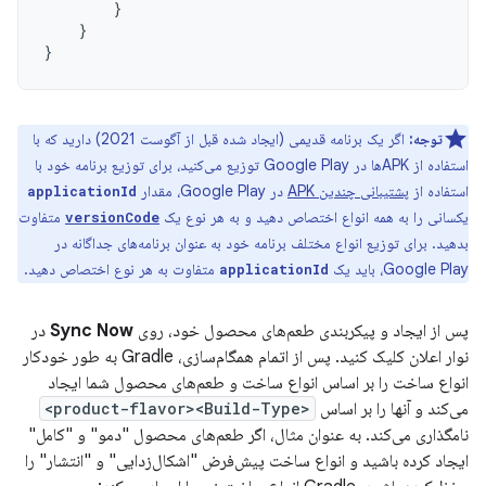
}
}
}
توجه:
اگر یک برنامه قدیمی (ایجاد شده قبل از آگوست 2021) دارید که با
استفاده از APKها در Google Play توزیع می‌کنید، برای توزیع برنامه خود با
استفاده از
پشتیبانی چندین APK
در Google Play، مقدار
applicationId
یکسانی را به همه انواع اختصاص دهید و به هر نوع یک
متفاوت
versionCode
بدهید. برای توزیع انواع مختلف برنامه خود به عنوان برنامه‌های جداگانه در
Google Play، باید یک
متفاوت به هر نوع اختصاص دهید.
applicationId
پس از ایجاد و پیکربندی طعم‌های محصول خود، روی
Sync Now
در
نوار اعلان کلیک کنید. پس از اتمام همگام‌سازی، Gradle به طور خودکار
انواع ساخت را بر اساس انواع ساخت و طعم‌های محصول شما ایجاد
می‌کند و آنها را بر اساس
<product-flavor><Build-Type>
نامگذاری می‌کند. به عنوان مثال، اگر طعم‌های محصول "دمو" و "کامل"
ایجاد کرده باشید و انواع ساخت پیش‌فرض "اشکال‌زدایی" و "انتشار" را