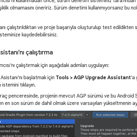
mcısı'nı kullanmadan önce, sürüm denetim sisteminiz tarafından
iklik olmamasını öneririz. Sürüm denetimi kullanmıyorsanız bu no
.
nı çalıştırıldıktan ve proje başarıyla oluşturulup test edildikten
steminize kaydedebilirsiniz.
istanı'nı çalıştırma
cısı'nı çalıştırmak için aşağıdaki adımları uygulayın:
Asistanı'nı başlatmak için
Tools > AGP Upgrade Assistant
'a 
m istemini tıklayın.
raç penceresinde, projenin mevcut AGP sürümü ve bu Android S
n en son sürüm de dahil olmak üzere varsayılan yükseltmenin ayrın