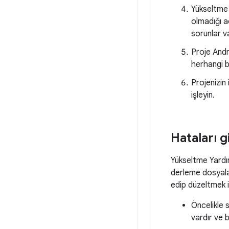
Yükseltme 
olmadığı a
sorunlar va
Proje Andr
herhangi bi
Projenizin
işleyin.
Hataları 
Yükseltme Yardı
derleme dosyalar
edip düzeltmek i
Öncelikle 
vardır ve 