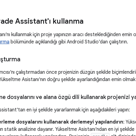
de Assistant'ı kullanma
nı'nı kullanmak için proje yapınızın aracı desteklediğinden emin 
tırma
bölümünde açıklandığı gibi Android Studio'dan çalıştırın.
luşturma
cısı'nı çalıştırmadan önce projenizin düzgün şekilde biçimlendir
ükseltme Asistanı'nın doğru şekilde ayarlandığından emin olmak 
e dosyalarını ve alana özgü dili kullanarak projenizi 
stant'tan en iyi şekilde yararlanmak için aşağıdakileri yapın:
rleme dosyalarını kullanarak derlemeyi yapılandırın
: Yük
ın statik analizine dayanır. Yükseltme Asistanı'ndan en iyi şekild