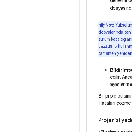
derleme do
dosyasında
Not:
Yükseltm
dosyalarında tanım
sürüm katalogları
kullanm
buildSrc
tamamen yeniden 
Bildirims
edilir. An
ayarlanmas
Bir proje bu sın
Hataları çözme 
Projenizi ye