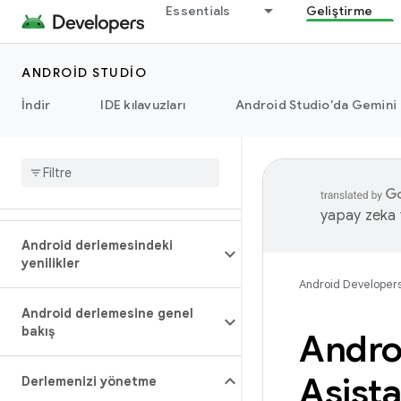
Essentials
Geliştirme
ANDROID STUDIO
İndir
IDE kılavuzları
Android Studio'da Gemini
yapay zeka t
Android derlemesindeki
yenilikler
Android Developer
Android derlemesine genel
bakış
Androi
Asista
Derlemenizi yönetme