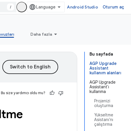
/
Android Studio
Oturum aç
vuzları
Daha fazla
Bu sayfada
AGP Upgrade
Assistant
kullanım alanları
AGP Upgrade
Assistant'ı
kullanma
Bu size yardımcı oldu mu?
Projenizi
oluşturma
eltme
Yükseltme
Asistanı'nı
çalıştırma