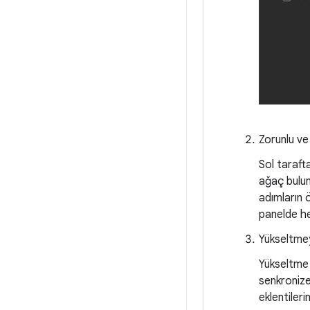
Zorunlu ve
Sol taraft
ağaç bulun
adımların 
panelde he
Yükseltmey
Yükseltme 
senkronize
eklentileri