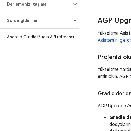
Derlemenizi taşıma
AGP Upgra
Sorun giderme
Yükseltme Asista
Android Gradle Plugin API referansı
Asistanı'nı çalış
Projenizi o
Yükseltme Yardım
emin olun. AGP Y
Gradle derlem
AGP Upgrade Assi
Gradle de
dosyaların