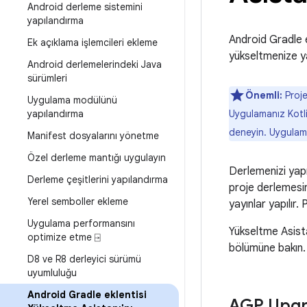
Android derleme sistemini
yapılandırma
Android Gradle e
Ek açıklama işlemcileri ekleme
yükseltmenize ya
Android derlemelerindeki Java
sürümleri
Önemli:
Proje
Uygulama modülünü
yapılandırma
Uygulamanız Kotli
deneyin. Uygulam
Manifest dosyalarını yönetme
Özel derleme mantığı uygulayın
Derlemenizi yapıl
Derleme çeşitlerini yapılandırma
proje derlemesini
Yerel semboller ekleme
yayınlar yapılır.
Uygulama performansını
Yükseltme Asista
optimize etme ⍈
bölümüne bakın.
D8 ve R8 derleyici sürümü
uyumluluğu
Android Gradle eklentisi
AGP Upgra