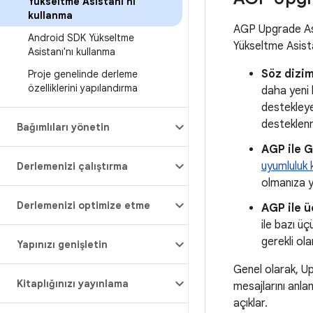
Yükseltme Asistanı'nı
kullanma
AGP Upgrade Assi
Android SDK Yükseltme
Yükseltme Asistan
Asistanı'nı kullanma
Söz dizim
Proje genelinde derleme
özelliklerini yapılandırma
daha yeni 
destekleyec
desteklen
Bağımlıları yönetin
AGP ile G
uyumluluk k
Derlemenizi çalıştırma
olmanıza y
Derlemenizi optimize etme
AGP ile ü
ile bazı ü
gerekli ol
Yapınızı genişletin
Genel olarak, U
Kitaplığınızı yayınlama
mesajlarını anlam
açıklar.