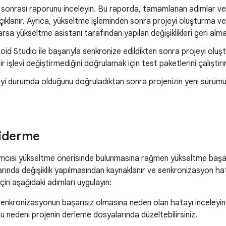
sonrası raporunu inceleyin. Bu raporda, tamamlanan adımlar ve 
çıklanır. Ayrıca, yükseltme işleminden sonra projeyi oluşturma
rsa yükseltme asistanı tarafından yapılan değişiklikleri geri alma 
oid Studio ile başarıyla senkronize edildikten sonra projeyi oluş
r işlevi değiştirmediğini doğrulamak için test paketlerini çalıştırı
 iyi durumda olduğunu doğruladıktan sonra projenizin yeni sürü
giderme
mcısı yükseltme önerisinde bulunmasına rağmen yükseltme başarı
ında değişiklik yapılmasından kaynaklanır ve senkronizasyon hat
çin aşağıdaki adımları uygulayın:
senkronizasyonun başarısız olmasına neden olan hatayı inceleyin
bu nedeni projenin derleme dosyalarında düzeltebilirsiniz.