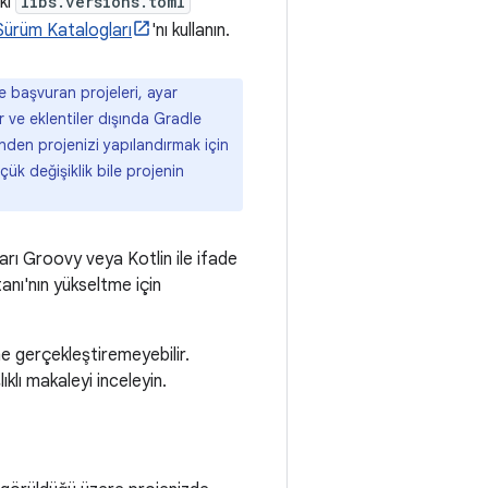
eki
libs.versions.toml
Sürüm Katalogları
'nı kullanın.
 başvuran projeleri, ayar
r ve eklentiler dışında Gradle
nden projenizi yapılandırmak için
ük değişiklik bile projenin
rı Groovy veya Kotlin ile ifade
anı'nın yükseltme için
me gerçekleştiremeyebilir.
ıklı makaleyi inceleyin.