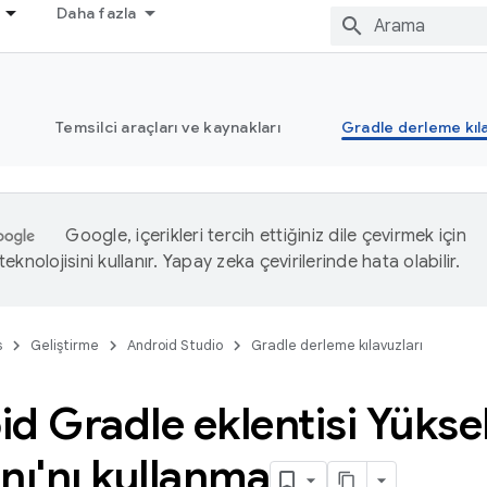
Daha fazla
Temsilci araçları ve kaynakları
Gradle derleme kıla
Google, içerikleri tercih ettiğiniz dile çevirmek için
eknolojisini kullanır. Yapay zeka çevirilerinde hata olabilir.
s
Geliştirme
Android Studio
Gradle derleme kılavuzları
d Gradle eklentisi Yüks
nı'nı kullanma