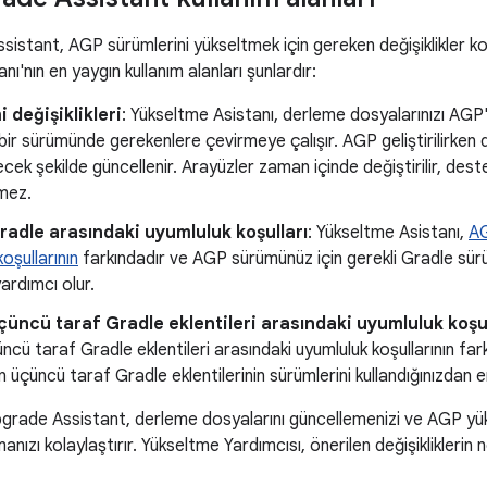
stant, AGP sürümlerini yükseltmek için gereken değişiklikler ko
ı'nın en yaygın kullanım alanları şunlardır:
i değişiklikleri
: Yükseltme Asistanı, derleme dosyalarınızı AGP
bir sürümünde gerekenlere çevirmeye çalışır. AGP geliştirilirken 
ek şekilde güncellenir. Arayüzler zaman içinde değiştirilir, deste
mez.
radle arasındaki uyumluluk koşulları
: Yükseltme Asistanı,
AG
oşullarının
farkındadır ve AGP sürümünüz için gerekli Gradle sür
ardımcı olur.
çüncü taraf Gradle eklentileri arasındaki uyumluluk koşul
çüncü taraf Gradle eklentileri arasındaki uyumluluk koşullarının f
an üçüncü taraf Gradle eklentilerinin sürümlerini kullandığınızdan 
pgrade Assistant, derleme dosyalarını güncellemenizi ve AGP yük
anızı kolaylaştırır. Yükseltme Yardımcısı, önerilen değişikliklerin