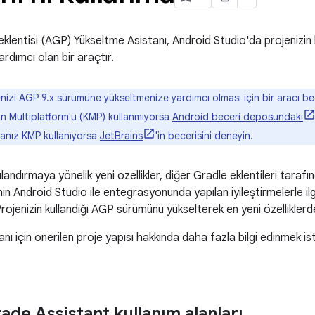
klentisi (AGP) Yükseltme Asistanı, Android Studio'da projenizin
rdımcı olan bir araçtır.
nizi AGP 9.x sürümüne yükseltmenize yardımcı olması için bir aracı becer
n Multiplatform'u (KMP) kullanmıyorsa
Android beceri deposundaki
anız KMP kullanıyorsa
JetBrains
'in becerisini deneyin.
andırmaya yönelik yeni özellikler, diğer Gradle eklentileri tarafın
n Android Studio ile entegrasyonunda yapılan iyileştirmelerle ilgili
 Projenizin kullandığı AGP sürümünü yükselterek en yeni özelliklerde
nı için önerilen proje yapısı hakkında daha fazla bilgi edinmek i
de Assistant kullanım alanları