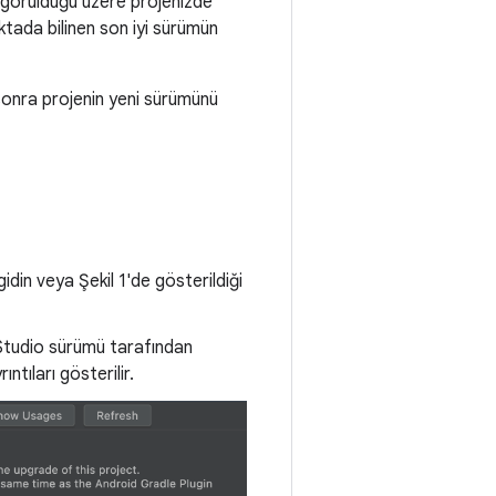
 görüldüğü üzere projenizde
ktada bilinen son iyi sürümün
 sonra projenin yeni sürümünü
gidin veya Şekil 1'de gösterildiği
tudio sürümü tarafından
tıları gösterilir.