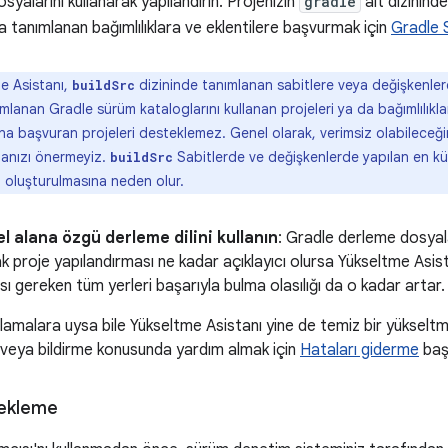
syalarını kullanarak yapılandırın. Projenizin
gradle
alt dizinind
 tanımlanan bağımlılıklara ve eklentilere başvurmak için
Gradle 
e Asistanı,
dizininde tanımlanan sabitlere veya değişkenlere
buildSrc
lanan Gradle sürüm kataloglarını kullanan projeleri ya da bağımlılıkla
na başvuran projeleri desteklemez. Genel olarak, verimsiz olabileceği
anızı önermeyiz.
Sabitlerde ve değişkenlerde yapılan en küç
buildSrc
oluşturulmasına neden olur.
el alana özgü derleme dilini kullanın
: Gradle derleme dosyala
cak proje yapılandırması ne kadar açıklayıcı olursa Yükseltme Asist
ı gereken tüm yerleri başarıyla bulma olasılığı da o kadar artar.
ırlamalara uysa bile Yükseltme Asistanı yine de temiz bir yükselt
veya bildirme konusunda yardım almak için
Hataları giderme
başl
dekleme