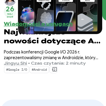
26
MAJ
2026
Wiadomości o usługach
Najważniejsze
nowości dotyczące AI
na Androidzie, które
Podczas konferencji Google I/O 2026 r.
pozwolą Ci tworzyć
zaprezentowaliśmy zmianę w Androidzie, który
z systemu operacyjnego stał się systemem
Jingyu Shi
•
Czas czytania: 2 minuty
inteligentne
opartym na AI. Pokazaliśmy też, jak możesz
#Google I/O
#Android
+2
tworzyć inteligentne funkcje w systemie
rozwiązania – Google
i wykorzystywać w swoich aplikacjach możliwości
I/O ‘26
AI od Google.