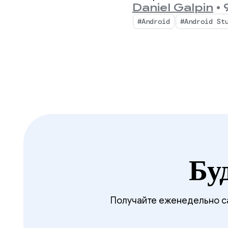
Daniel Galpin
•
9
#Android
#Android St
Бу
Получайте еженедельно са