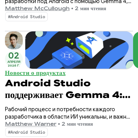
разработки под Android с помощью Gemma 4,
нашей новейшей открытой модели,
Matthew McCullough
•
2 мин чтения
разработанной с учетом сложных логических
#Android Studio
рассуждений и возможностей автономного
вызова инструментов.
02
АПРЕЛЯ
2026 Г.
Новости о продуктах
Android Studio
поддерживает Gemma 4:
нашу наиболее эффективную
Рабочий процесс и потребности каждого
локальную модель для
разработчика в области ИИ уникальны, и важно
иметь возможность выбирать, как именно ИИ
Matthew Warner
•
2 мин чтения
агентного программирования.
поможет в разработке. В январе мы
#Android Studio