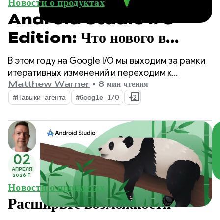
Новости о продуктах
Android Studio I/O
Edition: Что нового в
инструментах разработчика
В этом году на Google I/O мы выходим за рамки
Android?
итеративных изменений и переходим к
фундаментальному сдвигу в подходе к
Matthew Warner
•
8 мин чтения
разработке приложений. Наши новейшие
#Навыки агента
#Google I/O
+2
инструменты созданы для эпохи агентов и
обладают функциями, которые повышают
производительность для вас как разработчика
Android, а также значительно улучшают работу
агентов ИИ, развертываемых в вашем коде.
02
АПРЕЛЯ
2026 Г.
Новости о продуктах
Расширьте возможности