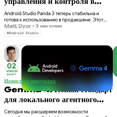
управления и контроля в
режиме агента с помощью
Android Studio Panda 3 теперь стабильна и
Android Studio Panda
готова к использованию в продакшене. Этот
релиз предоставляет еще больше
Matt Dyor
•
3 мин чтения
3.
возможностей для управления и настройки
#Android Studio
рабочих процессов на основе ИИ, что делает
создание высококачественных приложений для
Android проще, чем когда-либо.
02
АПРЕЛЯ
2026 Г.
Новости о продуктах
Gemma 4: Новый стандарт
для локального агентного
интеллекта на Android
Сегодня мы расширяем возможности