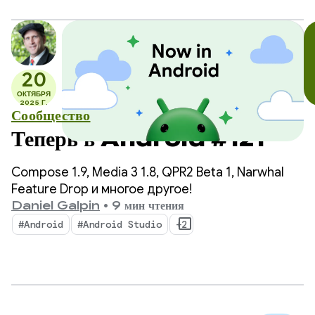
представили возможность выбора любой
локальной или удаленной модели ИИ для
обеспечения работы функций ИИ в Android
Studio.
20
ОКТЯБРЯ
2025 Г.
Сообщество
Теперь в Android #121
Compose 1.9, Media 3 1.8, QPR2 Beta 1, Narwhal
Feature Drop и многое другое!
Daniel Galpin
•
9 мин чтения
#Android
#Android Studio
+2