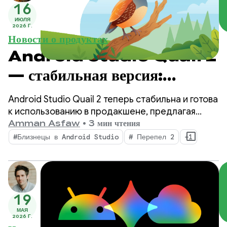
16
ИЮЛЯ
2026 Г.
Новости о продуктах
Android Studio Quail 2
— стабильная версия:
многозадачность с помощью
Android Studio Quail 2 теперь стабильна и готова
агента искусственного
к использованию в продакшене, предлагая
вашему IDE новые возможности благодаря
Amman Asfaw
•
3 мин чтения
интеллекта Android
параллельным агентным рабочим процессам,
#Близнецы в Android Studio
# Перепел 2
+1
встроенному профилированию утечек памяти и
Studio.
контекстно-зависимому устранению сбоев.
19
МАЯ
2026 Г.