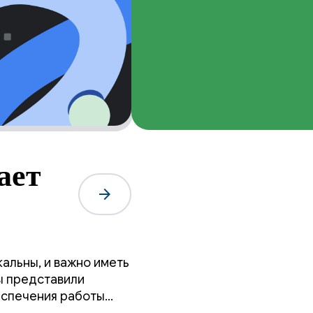
ает
arrow_forward
ь для
альны, и важно иметь
ы представили
еспечения работы