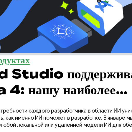
одуктах
 Studio поддержив
: нашу наиболее
ную локальную модел
требности каждого разработчика в области ИИ уник
о программирования.
, как именно ИИ поможет в разработке. В январе м
любой локальной или удаленной модели ИИ для об