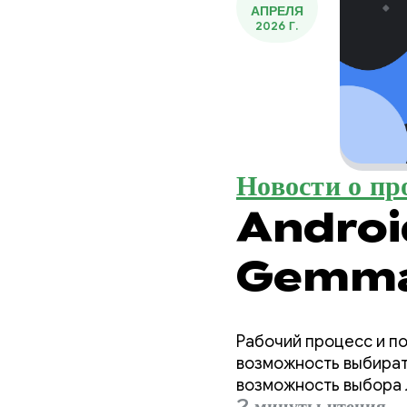
АПРЕЛЯ
2026 Г.
Новости о пр
Android
Gemma 4
эффектив
Рабочий процесс и по
агентног
возможность выбирать
возможность выбора 
2 минуты чтения