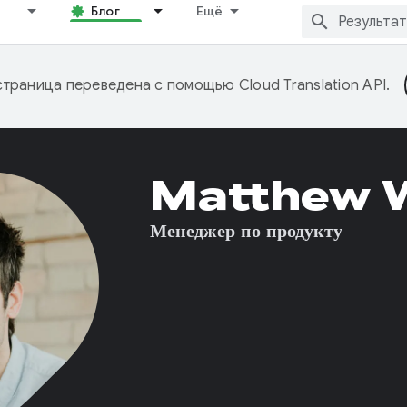
Блог
Ещё
страница переведена с помощью
Cloud Translation API
.
Matthew 
Менеджер по продукту