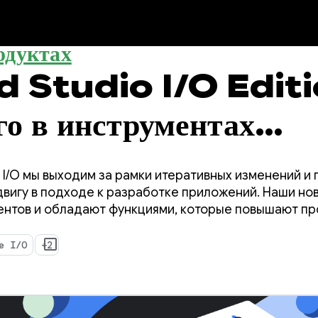
одуктах
 Studio I/O Editi
го в инструментах
тчика Android?
e I/O мы выходим за рамки итеративных изменений и
вигу в подходе к разработке приложений. Наши н
гентов и обладают функциями, которые повышают п
чика Android, а также значительно улучшают работу 
шем коде.
e I/O
+2