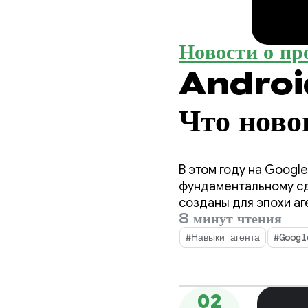
Новости о пр
Android
Что ново
разрабо
В этом году на Googl
фундаментальному сд
созданы для эпохи а
8 минут чтения
для вас как разработ
развертываемых в ва
#Навыки агента
#Googl
02