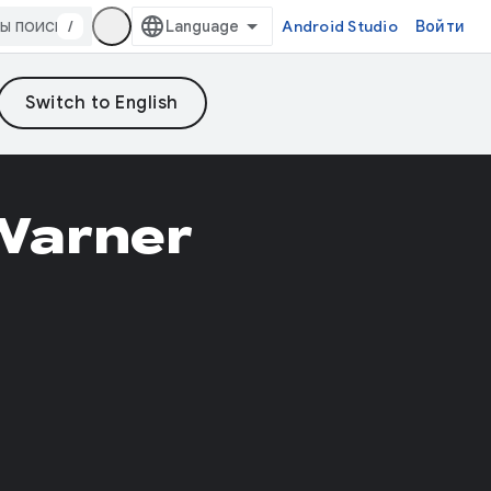
/
Android Studio
Войти
Warner