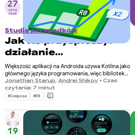
27
LIPCA
2026
Studia przypadków
Jak R8 przyspieszył
działanie
współprogramów
Większość aplikacji na Androida używa Kotlina jako
Kotlin na Androidzie 2-
głównego języka programowania, więc biblioteka
kotlinx.coroutines stała się standardem
Jonathan Starup
,
Andrei Shikov
•
Czas
krotnie
w programowaniu asynchronicznym. Biblioteka
czytania: 7 minut
zapewnia dobrze zaprojektowany
#Compose
#R8
+1
i uporządkowany sposób zarządzania
współbieżnymi przepływami, który jest natywny
dla języka Kotlin.
19