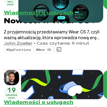
MAJ
2026
Wiadomości o usługach
Nowości w Wear OS 7
Z przyjemnością przedstawiamy Wear OS 7, czyli
ważną aktualizację, która wprowadza nową erę
energooszczędności i inteligencji zarówno dla
John Zoeller
•
Czas czytania: 9 minut
użytkowników, jak i deweloperów.
#AppFunctions
#Wear OS
+1
19
GRUDNIA
2025
Wiadomości o usługach