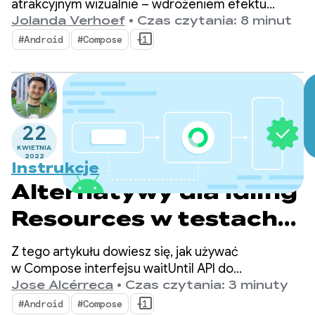
i Jetpack Compose
atrakcyjnym wizualnie – wdrożeniem efektu
reflektora na podglądzie z kamery
Jolanda Verhoef
•
Czas czytania: 8 minut
z wykorzystaniem wykrywania twarzy jako
#Android
#Compose
+1
podstawy efektu.
22
KWIETNIA
2022
Instrukcje
Alternatywy dla Idling
Resources w testach
Compose: interfejsy
Z tego artykułu dowiesz się, jak używać
API waitUntil
w Compose interfejsu waitUntil API do
testowania, aby poczekać na spełnienie
Jose Alcérreca
•
Czas czytania: 3 minuty
(zaktualizowane)
określonych warunków.
#Android
#Compose
+1