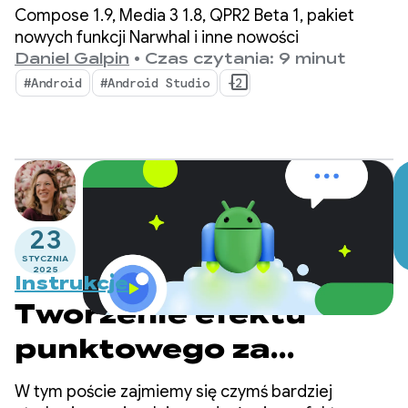
Compose 1.9, Media 3 1.8, QPR2 Beta 1, pakiet
nowych funkcji Narwhal i inne nowości
Daniel Galpin
•
Czas czytania: 9 minut
#Android
#Android Studio
+2
23
STYCZNIA
2025
Instrukcje
Tworzenie efektu
punktowego za
pomocą CameraX
W tym poście zajmiemy się czymś bardziej