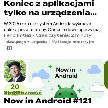
Koniec z aplikacjami
tylko na urządzenia
mobilne, witajcie
W 2025 roku ekosystem Androida wykracza
aplikacje
daleko poza telefony. Obecnie deweloperzy mają
możliwość dotarcia do ponad 500 milionów
Fahd Imtiaz
•
Czas czytania: 2 minuty
adaptacyjne: 3 ważne
aktywnych urządzeń, w tym urządzeń składanych,
#Nawigacja w Jetpacku
#Aplikacje adaptacyjne
tabletów, urządzeń XR, Chromebooków
aktualizacje z 2025 r.
+2
i kompatybilnych samochodów.
dotyczące tworzenia
aplikacji
adaptacyjnych
20
Społeczność
PAŹDZIERNIKA
2025
Now in Android #121