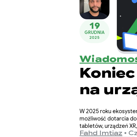
19
GRUDNIA
2025
Wiadomoś
Koniec 
na urz
witajci
W 2025 roku ekosyste
adapta
możliwość dotarcia do
tabletów, urządzeń X
Fahd Imtiaz
•
Cz