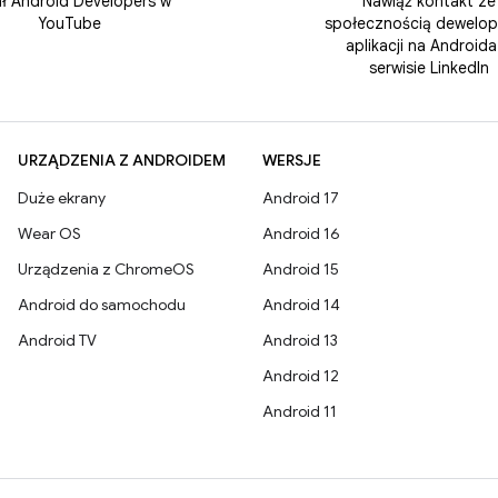
ł Android Developers w
Nawiąż kontakt ze
YouTube
społecznością dewelo
aplikacji na Androida
serwisie LinkedIn
URZĄDZENIA Z ANDROIDEM
WERSJE
Duże ekrany
Android 17
Wear OS
Android 16
Urządzenia z ChromeOS
Android 15
Android do samochodu
Android 14
Android TV
Android 13
Android 12
Android 11