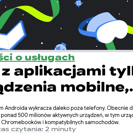
ci o usługach
z aplikacjami ty
ądzenia mobilne,
e aplikacje
m Androida wykracza daleko poza telefony. Obecnie 
cyjne: 3 ważne
 ponad 500 milionów aktywnych urządzeń, w tym urzą
R, Chromebooków i kompatybilnych samochodów.
as czytania: 2 minuty