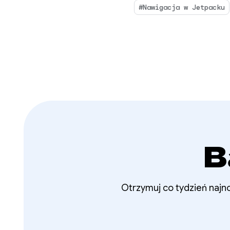
aktuali
#Nawigacja w Jetpacku
dotycz
aplika
B
Otrzymuj co tydzień najno