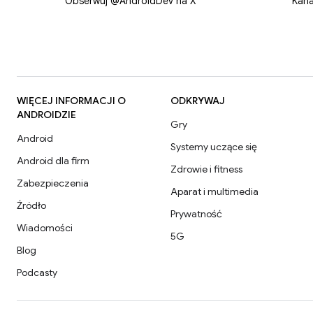
Obserwuj @AndroidDev na X
Kana
WIĘCEJ INFORMACJI O
ODKRYWAJ
ANDROIDZIE
Gry
Android
Systemy uczące się
Android dla firm
Zdrowie i fitness
Zabezpieczenia
Aparat i multimedia
Źródło
Prywatność
Wiadomości
5G
Blog
Podcasty