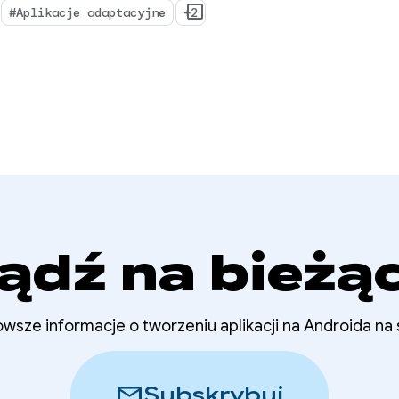
zacje z 2025 r.
#Aplikacje adaptacyjne
+2
ące tworzenia
cji adaptacyjnych
ądź na bieżą
wsze informacje o tworzeniu aplikacji na Androida na
mail
Subskrybuj