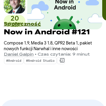
20
Społeczność
PAŹDZIERNIKA
2025
Now in Android #121
Compose 1.9, Media 3 1.8, QPR2 Beta 1, pakiet
nowych funkcji Narwhal i inne nowości
Daniel Galpin
•
Czas czytania: 9 minut
#Android
#Android Studio
+2