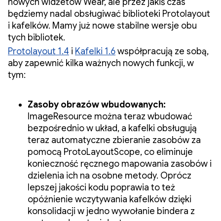
nowych widżetów Wear, ale przez jakiś czas
będziemy nadal obsługiwać biblioteki Protolayout
i kafelków. Mamy już nowe stabilne wersje obu
tych bibliotek.
Protolayout 1.4
i
Kafelki 1.6
współpracują ze sobą,
aby zapewnić kilka ważnych nowych funkcji, w
tym:
Zasoby obrazów wbudowanych:
ImageResource można teraz wbudować
bezpośrednio w układ, a kafelki obsługują
teraz automatyczne zbieranie zasobów za
pomocą ProtoLayoutScope, co eliminuje
konieczność ręcznego mapowania zasobów i
dzielenia ich na osobne metody. Oprócz
lepszej jakości kodu poprawia to też
opóźnienie wczytywania kafelków dzięki
konsolidacji w jedno wywołanie bindera z