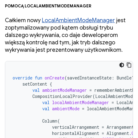
pomocą LocalAmbientModeManager
Całkiem nowy
LocalAmbientModeManager
jest
zoptymalizowany pod kątem obsługi trybu
dalszego wykrywania, co daje deweloperom
większą kontrolę nad tym, jak tryb dalszego
wykrywania jest prezentowany użytkownikom.
override
fun
onCreate
(
savedInstanceState
:
Bundle?)
setContent
{
val
ambientModeManager
=
rememberAmbientMo
CompositionLocalProvider
(
LocalAmbientModeM
val
localAmbientModeManager
=
LocalAmb
val
ambientMode
=
localAmbientModeMana
Column
(
verticalArrangement
=
Arrangement
.
horizontalAlignment
=
Alignment
.
Ce