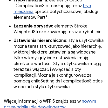
i ComplicationSlot obsługują teraz
tryb
mieszania
oprócz dotychczasowej obsługi
elementów Part*.
Łączenie obrysów:
elementy Stroke i
WeightedStroke zawierają teraz atrybut join.
Ustawienia hierarchiczne:
style użytkownika
można teraz strukturyzować jako hierarchię,
w której niektóre ustawienia są widoczne
tylko wtedy, gdy inne ustawienia mają
określone wartości. Style użytkownika mogą
teraz też włączać i wyłączać sloty
komplikacji. Można je skonfigurować za
pomocą childSettingIds i complicationSlotIds
w opcjach stylu użytkownika.
Więcej informacji o WFF 5 znajdziesz w
nowym
przewodniku dla deweloperów
.