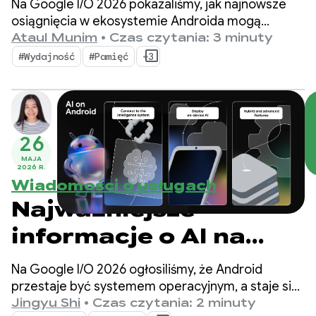
Na Google I/O 2026 pokazaliśmy, jak najnowsze
osiągnięcia w ekosystemie Androida mogą
pomóc Ci podnieść jakość aplikacji i
Ataul Munim
•
Czas czytania: 3 minuty
zmaksymalizować wydajność tworzenia.
#Wydajność
#Pamięć
+3
26
MAJA
2026 R.
Wiadomości o usługach
Najważniejsze
informacje o AI na
Androidzie, które
Na Google I/O 2026 ogłosiliśmy, że Android
pomogą Ci tworzyć
przestaje być systemem operacyjnym, a staje się
systemem inteligencji. Pokazaliśmy też, jak
Jingyu Shi
•
Czas czytania: 2 minuty