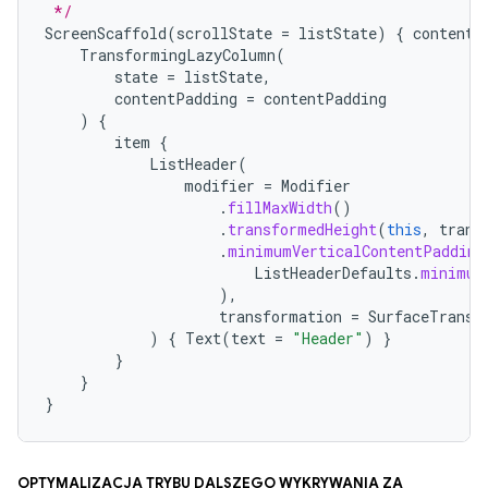
 */
ScreenScaffold
(
scrollState
=
listState
)
{
contentP
TransformingLazyColumn
(
state
=
listState
,
contentPadding
=
contentPadding
)
{
item
{
ListHeader
(
modifier
=
Modifier
.
fillMaxWidth
()
.
transformedHeight
(
this
,
trans
.
minimumVerticalContentPadding
ListHeaderDefaults
.
minimum
),
transformation
=
SurfaceTransf
)
{
Text
(
text
=
"Header"
)
}
}
}
}
Optymalizacja trybu dalszego wykrywania za