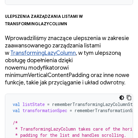
Ulepszenia zarządzania listami w
TransformingLazyColumn
Wprowadziliśmy znaczące ulepszenia w zakresie
zaawansowanego zarządzania listami
w
TransformingLazyColumn
, w tym ulepszoną
obsługę dopełnienia dzięki
nowemu modyfikatorowi
minimumVerticalContentPadding oraz inne nowe
funkcje, takie jak przyciąganie i układ odwrotny.
val
listState
=
rememberTransformingLazyColumnStat
val
transformationSpec
=
rememberTransformationSpe
/*
 * TransformingLazyColumn takes care of the horizo
 * padding for the list and handles scrolling.