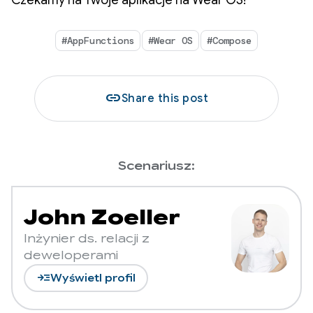
#AppFunctions
#Wear OS
#Compose
link
Share this post
Scenariusz:
John Zoeller
Inżynier ds. relacji z
deweloperami
read_more
Wyświetl profil