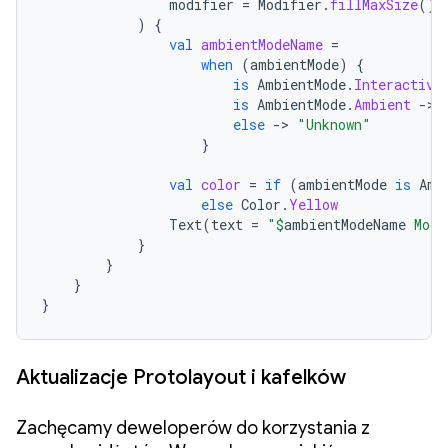
modifier
=
Modifier
.
fillMaxSize
(),
)
{
val
ambientModeName
=
when
(
ambientMode
)
{
is
AmbientMode
.
Interactive
is
AmbientMode
.
Ambient
-
>
else
-
>
"Unknown"
}
val
color
=
if
(
ambientMode
is
Amb
else
Color
.
Yellow
Text
(
text
=
"
$
ambientModeName
 Mode
}
}
}
}
Aktualizacje Protolayout i kafelków
Zachęcamy deweloperów do korzystania z