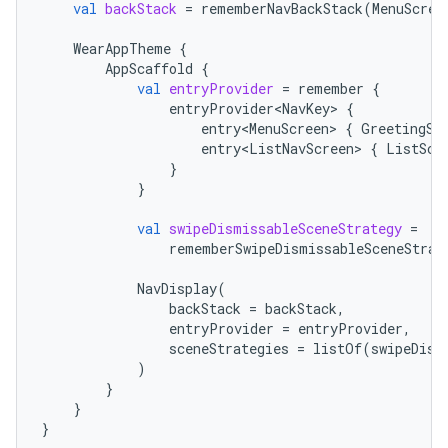
val
backStack
=
rememberNavBackStack
(
MenuScree
WearAppTheme
{
AppScaffold
{
val
entryProvider
=
remember
{
entryProvider<NavKey>
{
entry<MenuScreen>
{
GreetingSc
entry<ListNavScreen>
{
ListScr
}
}
val
swipeDismissableSceneStrategy
=
rememberSwipeDismissableSceneStrat
NavDisplay
(
backStack
=
backStack
,
entryProvider
=
entryProvider
,
sceneStrategies
=
listOf
(
swipeDism
)
}
}
}