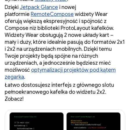
Dzięki
Jetpack Glance
i nowej
platformie
RemoteCompose
widżety Wear
oferują większą ekspresyjność i spójność z
Compose niż biblioteki ProtoLayout kafelków.
Widżety Wear obsługują 2 nowe układy kart –
mały i duży, które idealnie pasują do formatów 2x1
i 2x2 na urządzeniach mobilnych. Dzięki temu
Twoje projekty będą spójne na różnych
urządzeniach, a jednocześnie będziesz mieć
możliwość
optymalizacji projektów pod kątem
zegarka
.
Łatwo dostosujesz interfejs z głównego slotu
pełnoekranowego kafelka do widżetu 2x2.
Zobacz!