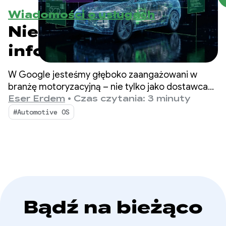
Wiadomości o usługach
Nie tylko system
informacyjno-
rozrywkowy:
W Google jesteśmy głęboko zaangażowani w
rozszerzanie systemu
branżę motoryzacyjną – nie tylko jako dostawca
technologii, ale też jako partner w transformacji
Eser Erdem
•
Czas czytania: 3 minuty
operacyjnego Android
tej branży.
#Automotive OS
Automotive na
pojazdy
programowalne
Bądź na bieżąco