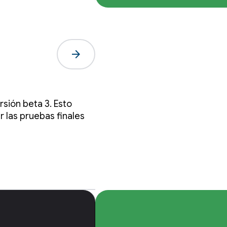
arrow_forward
rsión beta 3. Esto
r las pruebas finales