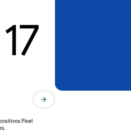
arrow_forward
ositivos Pixel
es.