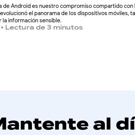
ientas y mejora
ma de Android es nuestro compromiso compartido con l
ndroid 17
evolucionó el panorama de los dispositivos móviles, t
la información sensible.
•
Lectura de 3 minutos
antente al d