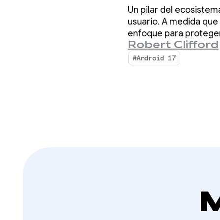
herram
Un pilar del ecosiste
para A
usuario. A medida que 
enfoque para proteger 
Robert Clifford
#Android 17
M