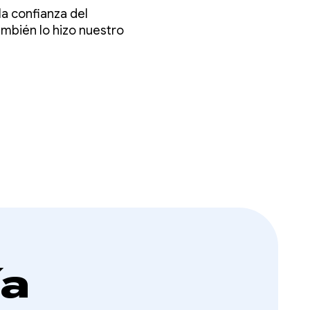
s
a confianza del
ambién lo hizo nuestro
ía