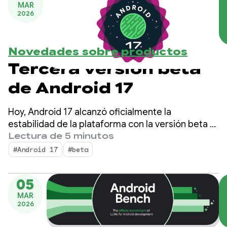
MAR
2026
Novedades sobre productos
Tercera versión beta
de Android 17
Hoy, Android 17 alcanzó oficialmente la
estabilidad de la plataforma con la versión beta 3.
Esto significa que la superficie de la API está
Lectura de 5 minutos
bloqueada, por lo que puedes realizar las pruebas
#Android 17
#beta
finales de compatibilidad y enviar tus apps
orientadas a Android 17 a Play Store.
05
MAR
2026