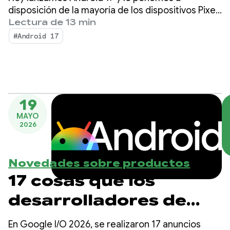
disposición de la mayoría de los dispositivos Pixel
compatibles. Busca dispositivos nuevos con
Lectura de 13 min
Android 17 en los próximos meses.
#Android 17
19
MAYO
2026
Novedades sobre productos
17 cosas que los
desarrolladores de
Android deben saber
En Google I/O 2026, se realizaron 17 anuncios