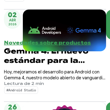
02
ABR
2026
Novedades sobre productos
Gemma 4: El nuevo
estándar para la
inteligencia artificial
Hoy, mejoramos el desarrollo para Android con
de agentes locales en
Gemma 4, nuestro modelo abierto de vanguardia
más reciente, diseñado con capacidades
Lectura de 2 min
Android
complejas de razonamiento y de llamada a
#Android Studio
herramientas autónomas.
26