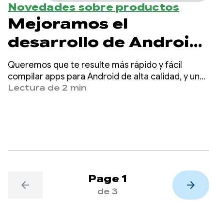
Novedades sobre productos
Mejoramos el
desarrollo de Android
asistido por IA y los
Queremos que te resulte más rápido y fácil
LLMs con Android
compilar apps para Android de alta calidad, y una
forma de ayudarte a ser más productivo es poner
Lectura de 2 min
Bench
la IA a tu alcance.
Page 1
arrow_back
arrow_forward
de 3