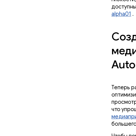
доступн
alpha01
.
Соз
меди
Auto
Теперь р
оптимизи
просмотр
что упро
медиапр
большего