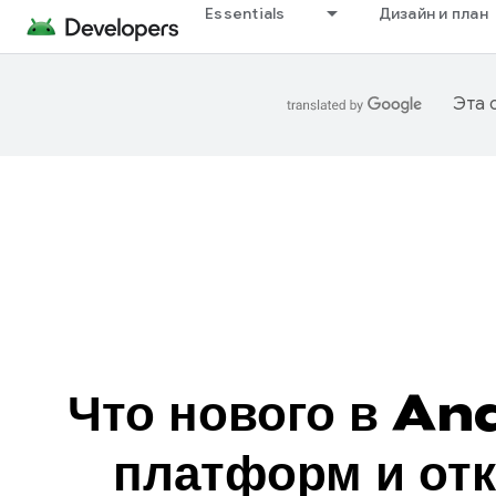
Essentials
Дизайн и план
Эта 
Что нового в An
платформ и от