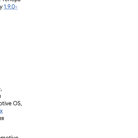
ry
1.9.0-
,
я
tive OS,
х
ля