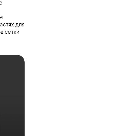
е
м
астях для
в сетки