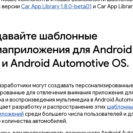
ы версии
Car App Library 1.8.0-beta01
и Car App Libra
давайте шаблонные
априложения для Android
 и Android Automotive OS.
азработчики могут создавать персонализированные
рованные для отвлечения внимания приложения дл
а и воспроизведения мультимедиа в Android Automo
щает разработку и распространение этих
шаблонны
иложений
среди большего числа пользователей и д
 количества автомобилей.