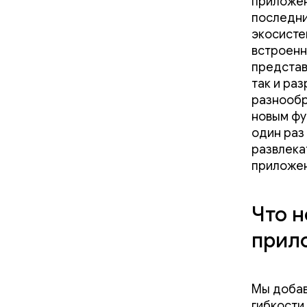
приложен
последни
экосисте
встроенн
предста
так и ра
разнообр
новым фу
один раз
развлека
приложен
Что н
прил
Мы добав
гибкости