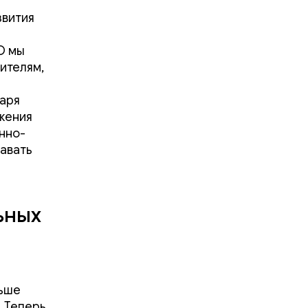
звития
O мы
дителям,
даря
жения
нно-
авать
ьных
льше
. Теперь