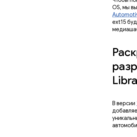
Чтобы по
OS, мы в
Automoti
ext15 бу
медиашаб
Раск
разр
Libra
В версии
добавляе
уникальн
автомоби