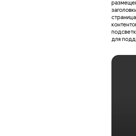
размещен
заголовк
страница
контенто
подсветк
для подд