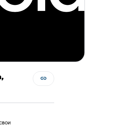
,
link
свои