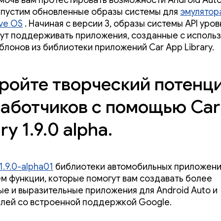
мочь вам протестировать возможности Android Aut
ыпустим обновленные образы системы для
эмулятор
ve OS
. Начиная с версии 3, образы системы API уров
дут поддерживать приложения, созданные с исполь
лонов из библиотеки приложений Car App Library.
ройте творческий потенц
аботчиков с помощью Car
ry 1.9.0 alpha.
1.9.0-alpha01
библиотеки автомобильных приложени
м функции, которые помогут вам создавать более
ые и выразительные приложения для Android Auto и
лей со встроенной поддержкой Google.