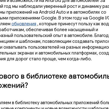
ия и возможности на Android для автомобилей! За
й год мы наблюдали уверенный рост и динамику ра
мы приложений на Android Auto и в автомобилях со
ыми приложениями Google. В этом году на Google I/
вляем
обновления
, которые принесут пользу как во
зработчикам, обеспечивая более насыщенный и
азный пользовательский опыт в автомобиле. Благо
нкциям и шаблонам, позволяющим создавать прило
 и охватывать пользователей на разных информацио
тельных экранах и автомобильных платформах, созд
ия для дорог стало проще, чем когда-либо.
ового в библиотеке автомобил
ожений?
ляем в библиотеку автомобильных приложений бо
, новые компоненты и новые возможности шаблонов