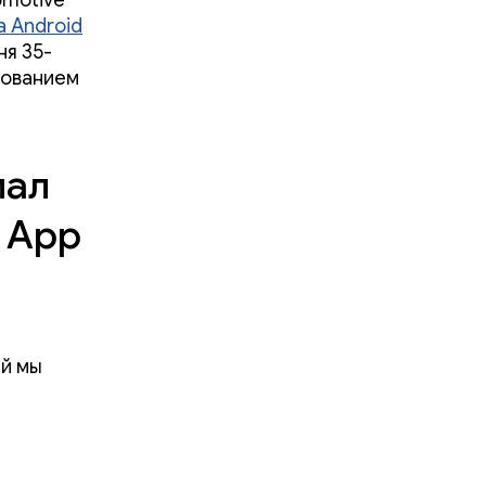
omotive
а Android
ня 35-
зованием
иал
 App
й мы