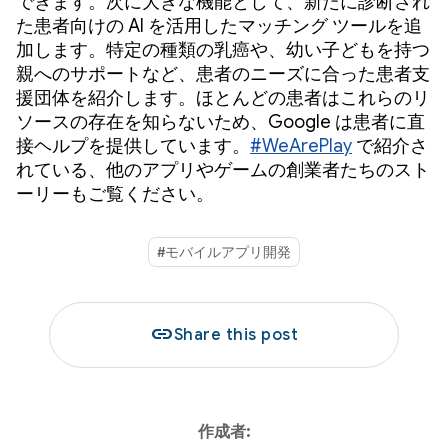
できます。次に大きな機能として、新たに診断され
た患者向けの AI を活用したマッチング ツールを追
加します。特定の種類の乳癌や、幼い子どもを持つ
親へのサポートなど、患者のニーズに合った患者支
援団体を紹介します。ほとんどの患者はこれらのリ
ソースの存在を知らないため、Google は患者に直
接ヘルプを提供しています。
#WeArePlay
で紹介さ
れている、他のアプリやゲームの創業者たちのスト
ーリーもご覧ください。
#モバイルアプリ開発
link
Share this post
作成者: