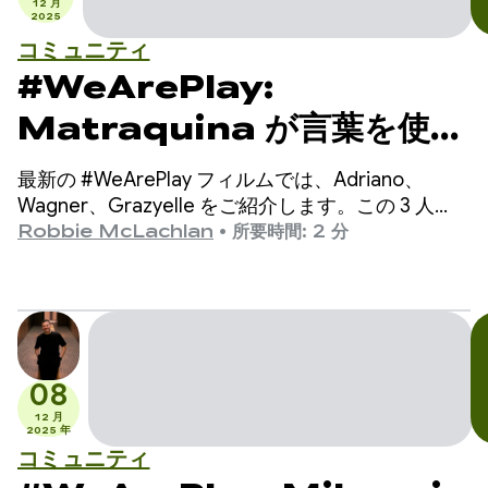
12 月
2025
コミュニティ
#WeArePlay:
Matraquina が言葉を使え
ない子供たちのコミュニケー
最新の #WeArePlay フィルムでは、Adriano、
ションをどのように支援して
Wagner、Grazyelle をご紹介します。この 3 人
は、80 か国以上で発語のない数千人の子どもたち
Robbie McLachlan
•
所要時間: 2 分
いるか
のコミュニケーションを支援するアプリ
「Matraquinha」を開発しました。
08
12 月
2025 年
コミュニティ