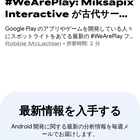
#WeArePlay: Miksapix
Interactive が古代サーミ
神話を世界中のゲーマーに届
Google Play のアプリやゲームを開発している人々
ける方法
にスポットライトをあてる最新の #WeArePlay フィ
ルムでは、Miksapix Interactive の創業者兼 CEO で
Robbie McLachlan
•
所要時間: 2 分
ある Mikkel をご紹介します。
最新情報を入手する
Android 開発に関する最新の分析情報を毎週メ
ールでお届けします。