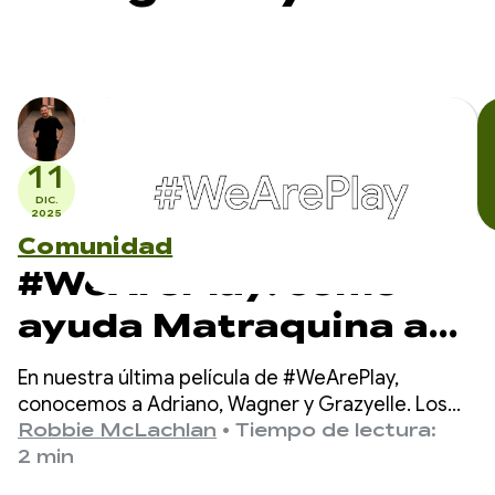
11
DIC.
2025
Comunidad
#WeArePlay: cómo
ayuda Matraquina a
los niños no verbales a
En nuestra última película de #WeArePlay,
comunicarse
conocemos a Adriano, Wagner y Grazyelle. Los
tres están detrás de Matraquinha, una aplicación
Robbie McLachlan
•
Tiempo de lectura:
que ayuda a comunicarse a miles de niños no
2 min
verbales de más de 80 países.