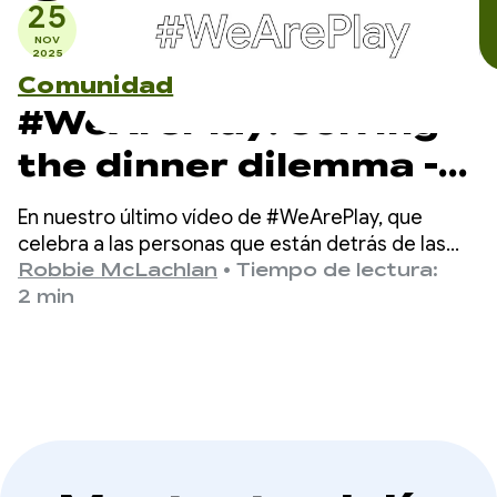
25
NOV
2025
Comunidad
#WeArePlay: Solving
the dinner dilemma -
how DELISH KITCHEN
En nuestro último vídeo de #WeArePlay, que
empowers 13 million
celebra a las personas que están detrás de las
aplicaciones y los juegos de Google Play,
Robbie McLachlan
•
Tiempo de lectura:
home cooks
conocemos a Chiharu, cofundadora de DELISH
2 min
KITCHEN.