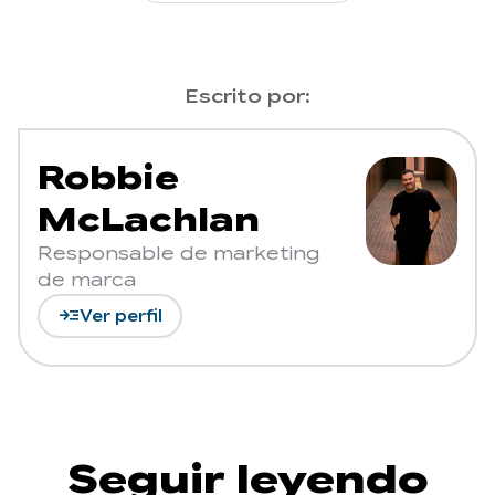
Escrito por:
Robbie
McLachlan
Responsable de marketing
de marca
read_more
Ver perfil
Seguir leyendo