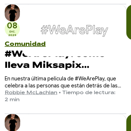
08
DIC.
2025
Comunidad
#WeArePlay: cómo
lleva Miksapix
Interactive la
En nuestra última película de #WeArePlay, que
mitología sami a
celebra a las personas que están detrás de las
aplicaciones y los juegos de Google Play,
Robbie McLachlan
•
Tiempo de lectura:
jugadores de todo el
conocemos a Mikkel, fundador y CEO de Miksapix
2 min
Interactive.
mundo