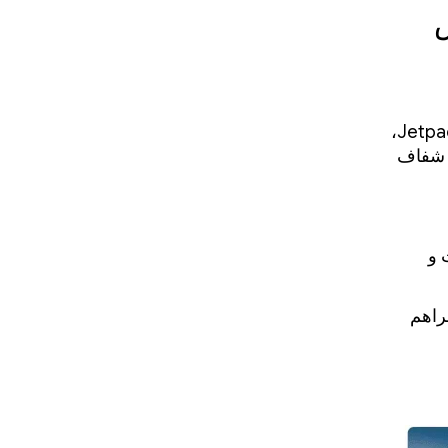
نس
کتابخانه رابط کاربری ما برای عینک‌های نمایشی، Jetpack Compose Glimmer،
ی شفاف
 و
راهم