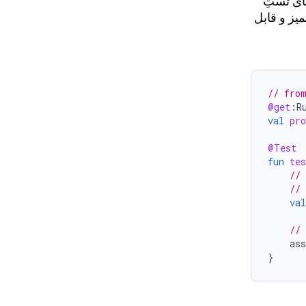
ای تستِ
میز و قابل
// fro
@get
:
R
val
pr
@Test
fun
te
//
//
val
//
as
}