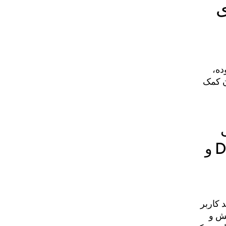
ی
زوده،
ان کمک
ی
کاربردی (API) مربوط به Device Availability و
 دید کاربر
ش و