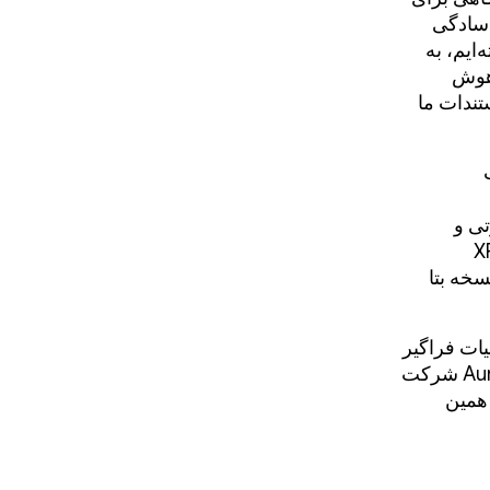
 سادگی
ایم، به
 هوش
تندات ما
وتی و
XR Runtim،
ی رسماً به نسخه بتا
ات فراگیر
و افزوده در دستگاه‌های آینده - مانند عینک‌های نمایشگر و صوتی و پروژه Aura شرکت
همین