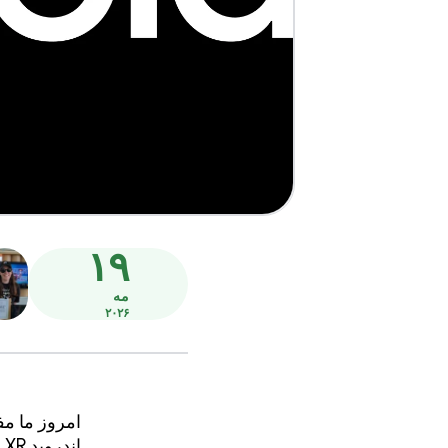
۱۹
مه
۲۰۲۶
امروز ما مف
ا