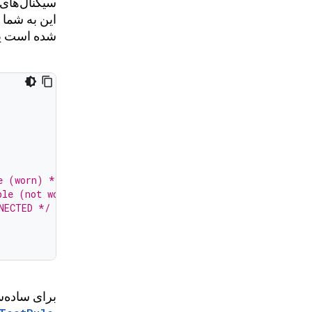
سیگنال‌های 
این به شما 
شده است یا 
e (worn) */
}
ble (not worn) */
}
NECTED */
}
برای ساده‌سا