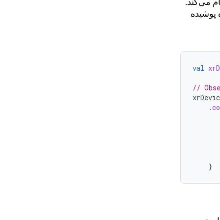
م می‌کند.
ه پوشیده
val
xrD
// Obs
xrDevic
.
co
}