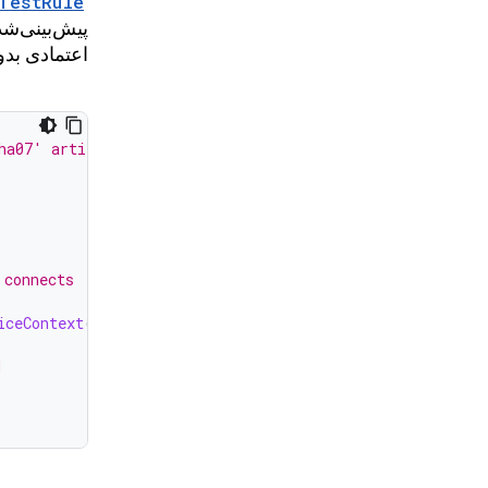
TestRule
پیش‌بینی‌شد
اعتمادی بدو
ha07' artifact
 connects
iceContext
(
context
)
d