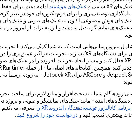
ای XR سیمی و
عینک‌های هوشمند
ادامه دهیم. برای حفظ
 نامگذاری توصیفی‌تری را برای فرم‌فکتورهای خود در نظر گرفته‌
نک‌های هوش مصنوعی اکنون به عینک‌های صوتی و عینک‌های
ینک‌های نمایشگر تبدیل شده‌اند و این تغییرات از امروز در مس
ند.
امل به‌روزرسانی‌هایی است که به شما کمک می‌کند تا تجربیات
فوق‌العاده‌ای برای دستگاه‌های XR بسازید، تجربیات فراگیر عمیق‌تری را در
هدست‌های XR فعال کنید و مسیر ایجاد تجربیات افزوده را در عینک‌های ص
تصویری ساده‌تر کنید. همچنین، کتابخانه‌های اصلی ما - از جمله e
Jetpack SceneCore و ARCore برای Jetpack XR - به زود
وند!
ی زودهنگام شما به سخت‌افزار و منابع لازم برای ساخت تجربی
برنامه کاتالیزور توسعه‌دهندگان اندروید XR را
معرفی می‌کنیم. 
عات بیشتری کسب کنید و
درخواست خود را شروع کنید
.