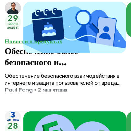
29
ИЮЛЯ
2026 Г.
Новости о продуктах
Обеспечение более
безопасного и
соответствующего возрасту
Обеспечение безопасного взаимодействия в
контента в Google Play.
интернете и защита пользователей от вреда
являются одними из главных приоритетов
Paul Feng
•
2 мин чтения
Google Play.
3
АВТОРА
28