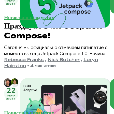
ИЮЛЯ
2026 Г.
Новости о продуктах
Празднуем 5 лет Jetpack
Compose!
Сегодня мы официально отмечаем пятилетие с
момента выхода Jetpack Compose 1.0. Начиная
с версии 1.0, анонсированной 28 июля 2021 года,
Rebecca Franks
,
Nick Butcher
,
Loryn
и заканчивая нашей последней версией 1.11, мы
Hairston
•
4 мин чтения
стали свидетелями значительного развития API,
и мы хотим отметить это событие.
22
ИЮЛЯ
2026 Г.
Новости о продуктах