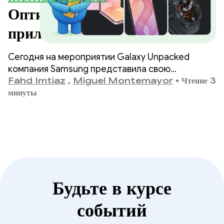
Оптимизируйте свои
приложения для устройств
Samsung Galaxy нового
Сегодня на мероприятии Galaxy Unpacked
поколения.
компания Samsung представила свою
новейшую линейку складных и носимых
Fahd Imtiaz
,
Miguel Montemayor
•
Чтение 3
устройств. Для разработчиков это означает,
минуты
что разнообразие форм-факторов, размеров
экранов и положений устройств, которые
должно поддерживать ваше приложение, снова
расширяется.
Будьте в курсе
событий