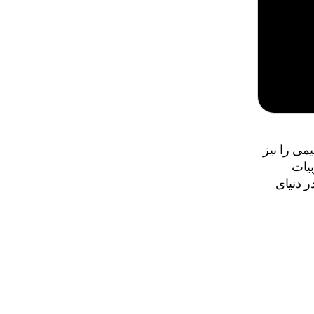
زمان در حال گسترش دامنه خود است تا عینک‌های XR سیمی را نیز
گاه تجربیات
ر دنیای