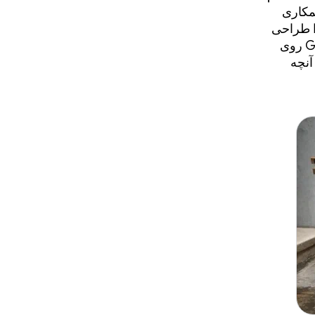
نگ و شرکایمان Gentle Monster و Warby Parker همکاری
ک‌های هوش مصنوعی شیک و سبک و عینک‌های Display AI را طراحی
کنیم که بتوانید به راحتی در تمام طول روز از آنها استفاده کنید. ادغام Gemini روی
آنچه