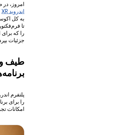
امروز، در 
اندروید XR
ا
به کل اکوسیستم XR بیاورد. آخری
تا فرم‌فکتو
جزئیات بپرد
طیف وس
برنامه‌
را برای برن
امکانات تجربیات XR را گسترش می‌دهند