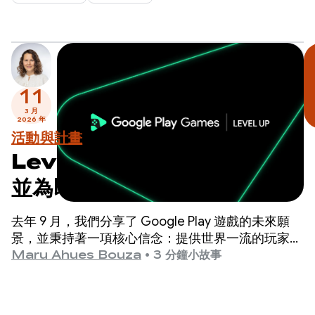
11
3 月
2026 年
活動與計畫
Level Up：測試 Sidekick
並為即將到來的計畫里程碑做
好準備
去年 9 月，我們分享了 Google Play 遊戲的未來願
景，並秉持著一項核心信念：提供世界一流的玩家體
驗，是推動遊戲成功的最佳方式。
Maru Ahues Bouza
•
3 分鐘小故事