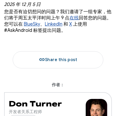
2025 年 12 月 5 日
您是否有迫切想问的问题？我们邀请了一组专家，他
们将于周五太平洋时间上午 9 点
在线
回答您的问题。
您可以在
BlueSky
、
LinkedIn
和
X
上使用
#AskAndroid 标签提出问题。
link
Share this post
作者：
Don Turner
开发者关系工程师