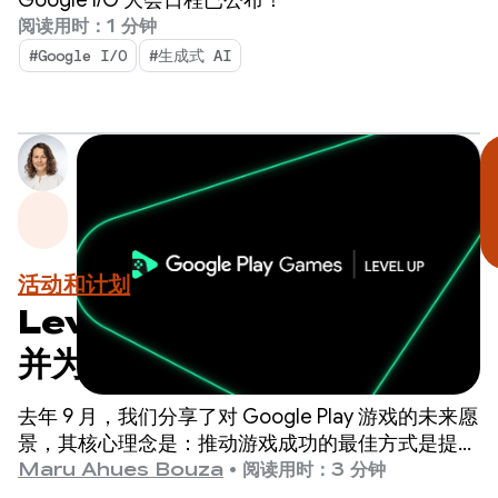
阅读用时：1 分钟
#Google I/O
#生成式 AI
活动和计划
Level Up：测试 Sidekick
并为即将到来的计划里程碑做
好准备
去年 9 月，我们分享了对 Google Play 游戏的未来愿
景，其核心理念是：推动游戏成功的最佳方式是提供
世界一流的玩家体验。
Maru Ahues Bouza
•
阅读用时：3 分钟