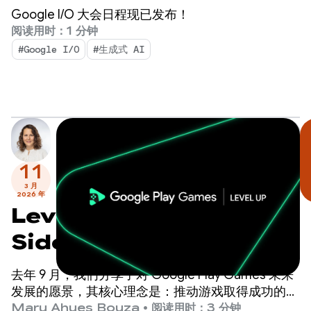
Google I/O 大会日程现已发布！
阅读用时：1 分钟
#Google I/O
#生成式 AI
11
3 月
2026 年
Level Up：测试
Sidekick，为即将到来的计
划里程碑做好准备
去年 9 月，我们分享了对 Google Play Games 未来
发展的愿景，其核心理念是：推动游戏取得成功的最
佳方式是提供世界一流的玩家体验。
Maru Ahues Bouza
•
阅读用时：3 分钟