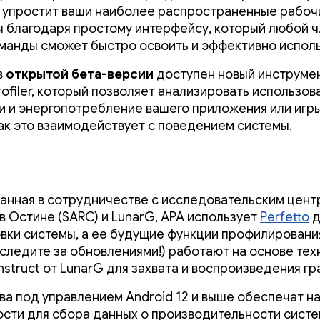
и упростит ваши наиболее распространенные рабоч
 благодаря простому интерфейсу, который любой 
манды сможет быстро освоить и эффективно исполь
в
открытой бета-версии
доступен новый инструме
rofiler, который позволяет анализировать использов
ти и энергопотребление вашего приложения или игры
как это взаимодействует с поведением системы.
анная в сотрудничестве с исследовательским цен
в Остине (SARC) и LunarG, APA использует
Perfetto
д
вки системы, а ее будущие функции профилировани
(следите за обновлениями!) работают на основе тех
struct от LunarG для захвата и воспроизведения гр
ва под управлением Android 12 и выше обеспечат н
сти для сбора данных о производительности систе