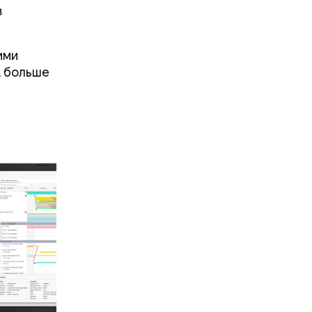
в
ими
A больше