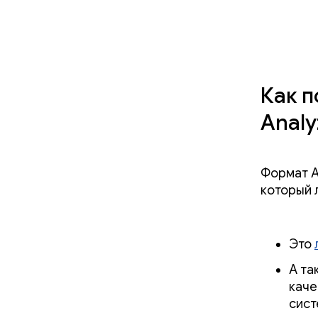
Как п
Analy
Формат AP
который 
Это
А та
каче
сист