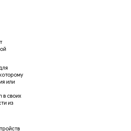
т
ной
для
 которому
ия или
n в своих
ти из
стройств