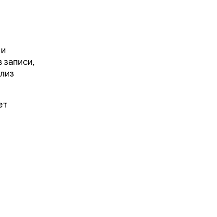
 и
 записи,
ализ
ет