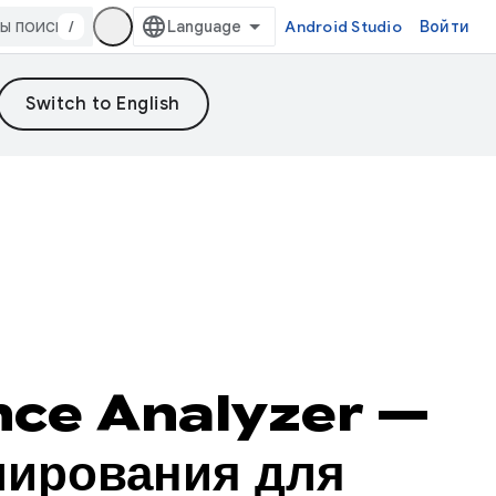
/
Android Studio
Войти
nce Analyzer —
лирования для