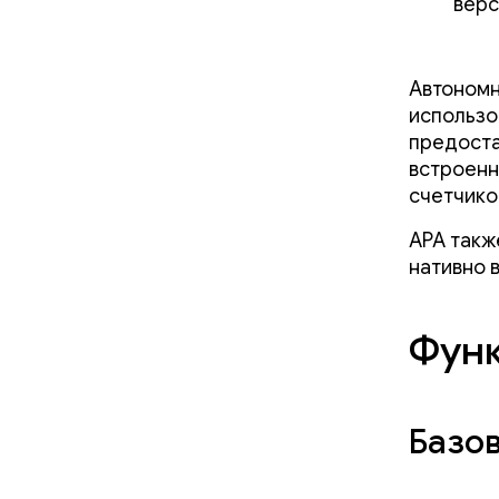
верс
Автономн
использо
предоста
встроенн
счетчико
APA такж
нативно в
Функ
Базо