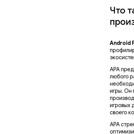
Что т
прои
Android 
профилир
экосисте
APA пред
любого р
необходи
игры. Он
производи
игровых 
своего ко
APA стре
оптимизи