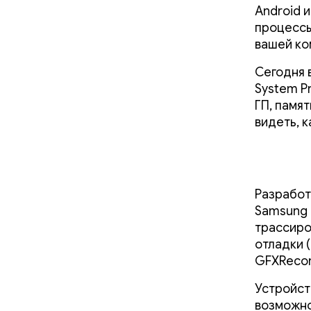
Android 
процессы
вашей ко
Сегодня 
System P
ГП, памя
видеть, 
Разработ
Samsung 
трассиро
отладки 
GFXRecon
Устройст
возможно