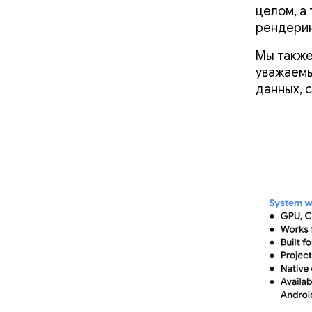
целом, а
рендерин
Мы также
уважаемы
данных, 