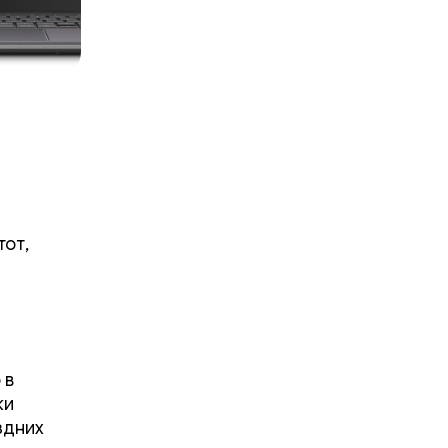
тот,
 в
ки
здних