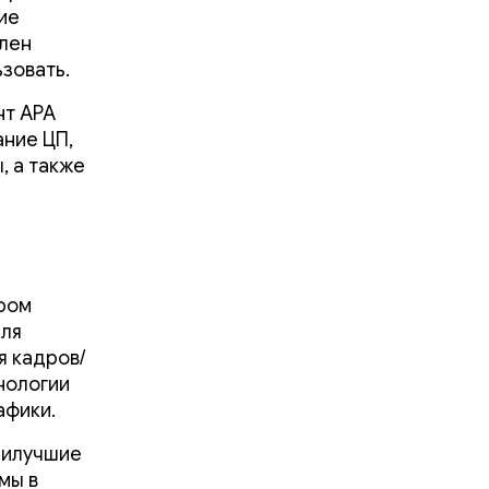
ие
член
зовать.
нт APA
ание ЦП,
, а также
тром
ля
я кадров/
нологии
афики.
аилучшие
мы в