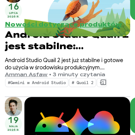
16
LIPCA
2026 R.
Nowości dotyczące produktów
Android Studio Quail 2
jest stabilne:
wielozadaniowość
Android Studio Quail 2 jest już stabilne i gotowe
dzięki agentowi AI w
do użycia w środowisku produkcyjnym.
Wprowadza ono do IDE równoczesne przepływy
Amman Asfaw
•
3 minuty czytania
Android Studio
pracy agenta, natywnie zintegrowane
#Gemini w Android Studio
# Quail 2
+1
profilowanie wycieków pamięci i usuwanie awarii z
uwzględnieniem kontekstu.
19
MAJA
2026 R.