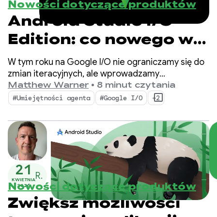
Nowości dotyczące produktów
Android Studio I/O
Edition: co nowego w
narzędziach dla
W tym roku na Google I/O nie ograniczamy się do
programistów
zmian iteracyjnych, ale wprowadzamy
fundamentalną zmianę w sposobie tworzenia
Matthew Warner
•
8 minut czytania
Androida
aplikacji. Nasze najnowsze narzędzia są
#Umiejętności agenta
#Google I/O
+2
przeznaczone do ery agentów i mają funkcje,
które zwiększają produktywność programistów
Androida oraz usprawniają agentów AI
wdrażanych w bazie kodu.
21
R.
KWIETNIA
Nowości dotyczące produktów
2026
Zwiększ możliwości