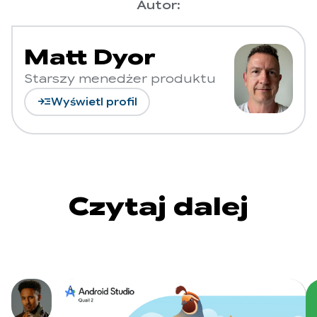
Autor:
Matt Dyor
Starszy menedżer produktu
read_more
Wyświetl profil
Czytaj dalej