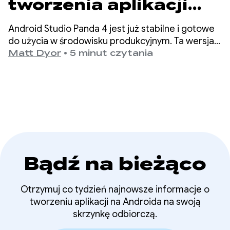
tworzenia aplikacji
dzięki trybowi
Android Studio Panda 4 jest już stabilne i gotowe
planowania i
do użycia w środowisku produkcyjnym. Ta wersja
zawiera tryb planowania, przewidywanie
Matt Dyor
•
5 minut czytania
przewidywaniu
następnej edycji i inne funkcje, które ułatwiają
tworzenie wysokiej jakości aplikacji na Androida.
następnej edycji w
Android Studio Panda
4
Bądź na bieżąco
Otrzymuj co tydzień najnowsze informacje o
tworzeniu aplikacji na Androida na swoją
skrzynkę odbiorczą.