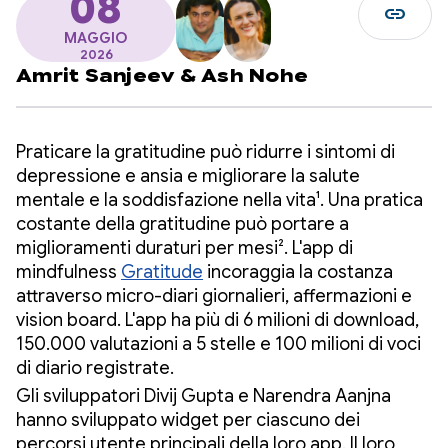
08
link
MAGGIO
2026
Amrit Sanjeev
&
Ash Nohe
Praticare la gratitudine può ridurre i sintomi di
depressione e ansia e migliorare la salute
mentale e la soddisfazione nella vita¹. Una pratica
costante della gratitudine può portare a
miglioramenti duraturi per mesi². L'app di
mindfulness
Gratitude
incoraggia la costanza
attraverso micro-diari giornalieri, affermazioni e
vision board. L'app ha più di 6 milioni di download,
150.000 valutazioni a 5 stelle e 100 milioni di voci
di diario registrate.
Gli sviluppatori Divij Gupta e Narendra Aanjna
hanno sviluppato widget per ciascuno dei
percorsi utente principali della loro app. Il loro