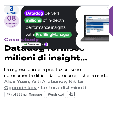
simultanei nativi di Kotlin.
3
AUTORI
08
GIUGNO
2026
Case study
Datadog fornisce
milioni di insight
approfonditi sul
Le regressioni delle prestazioni sono
rendimento con
notoriamente difficili da riprodurre, il che le rende
un enorme collo di bottiglia per gli sviluppatori di
Alice Yuan
,
Arti Arutiunov
,
Nikita
ProfilingManager
app mobile.
Ogorodnikov
•
Lettura di 4 minuti
#Profiling Manager
#Android
+1