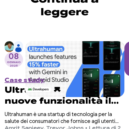
leggere
08
GENNAIO
2026
Case study
Ultrahuman lancia
nuove funzionalità il
15% più velocemente
Ultrahuman è una startup di tecnologia per la
con Gemini in Android
salute dei consumatori che fornisce agli utenti
informazioni quotidiane sul benessere in base ai
Amrit Sanjeev
,
Trevor Johns
•
Lettura di 2