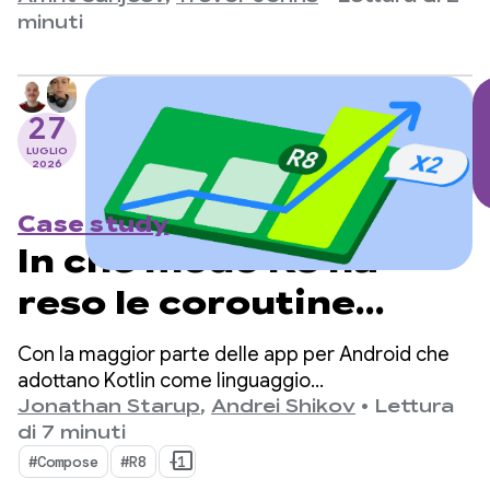
Studio
dati biometrici dei dispositivi indossabili
minuti
dell'azienda, come RING Air e M1 Live
monitoraggio continuo del glucosio (CGM).
27
LUGLIO
2026
Case study
In che modo R8 ha
reso le coroutine
Kotlin su Android due
Con la maggior parte delle app per Android che
volte più veloci
adottano Kotlin come linguaggio
principale, kotlinx.coroutines è diventato uno
Jonathan Starup
,
Andrei Shikov
•
Lettura
standard di fatto per la programmazione
di 7 minuti
asincrona. La libreria offre un modo ben
#Compose
#R8
+1
progettato e strutturato di gestire i flussi