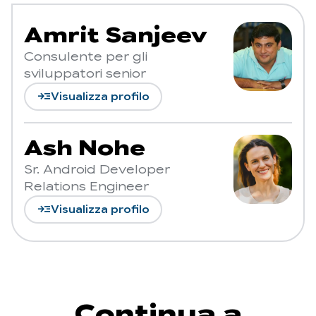
Amrit Sanjeev
Consulente per gli
sviluppatori senior
read_more
Visualizza profilo
Ash Nohe
Sr. Android Developer
Relations Engineer
read_more
Visualizza profilo
Continua a