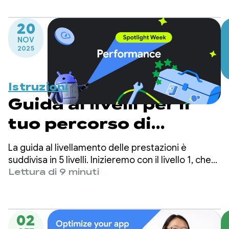
Wake Lock
20
NOV
2025
Istruzioni
Guida ai livelli per il
tuo percorso di
rendimento
La guida al livellamento delle prestazioni è
suddivisa in 5 livelli. Inizieremo con il livello 1, che
introduce strumenti di misurazione delle
Lettura di 9 minuti
prestazioni con uno sforzo di adozione minimo, e
arriveremo al livello 5, ideale per le app che
dispongono delle risorse per mantenere un
02
framework di prestazioni personalizzato.