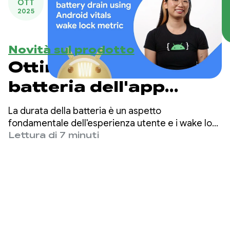
OTT
2025
Novità sul prodotto
Ottimizzare la
batteria dell'app
utilizzando la metrica
La durata della batteria è un aspetto
wakelock di Android
fondamentale dell'esperienza utente e i wake lock
svolgono un ruolo importante. In questo post del
Lettura di 7 minuti
vitals
blog esploreremo cosa sono i wake lock, quali
sono alcune best practice per utilizzarli e come
puoi comprendere meglio il comportamento della
tua app con la metrica di Play Console.