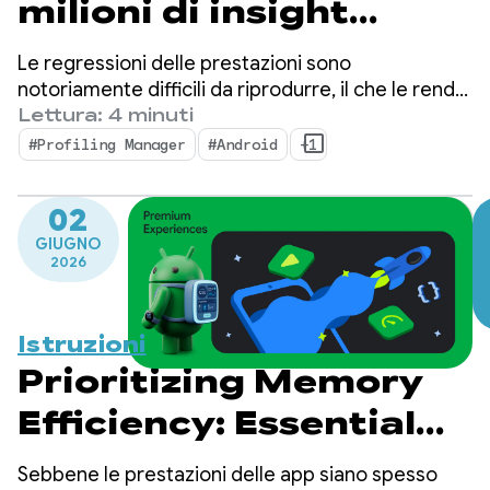
milioni di insight
approfonditi sul
Le regressioni delle prestazioni sono
rendimento con
notoriamente difficili da riprodurre, il che le rende
un enorme collo di bottiglia per gli sviluppatori di
Lettura: 4 minuti
ProfilingManager
app mobile.
#Profiling Manager
#Android
+1
02
GIUGNO
2026
Istruzioni
Prioritizing Memory
Efficiency: Essential
Steps for Android 17
Sebbene le prestazioni delle app siano spesso