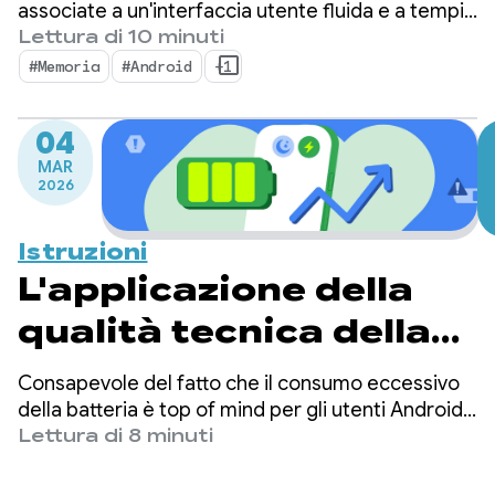
associate a un'interfaccia utente fluida e a tempi
di avvio rapidi, la memoria funge da base
Lettura di 10 minuti
silenziosa su cui si basano queste metriche visibili.
#Memoria
#Android
+1
Non è un segreto che stiamo assistendo a un
cambiamento in cui la memoria del dispositivo è
04
più importante che mai.
MAR
2026
Istruzioni
L'applicazione della
qualità tecnica della
batteria è arrivata:
Consapevole del fatto che il consumo eccessivo
come ottimizzare i
della batteria è top of mind per gli utenti Android,
Google ha adottato misure significative per
Lettura di 8 minuti
casi d'uso comuni di
aiutare gli sviluppatori a creare app più efficienti
dal punto di vista energetico.