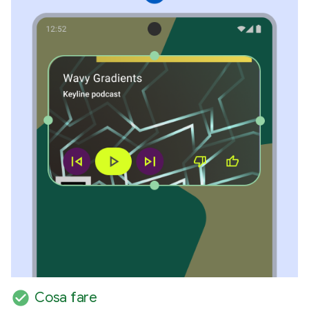
check_circle
Cosa fare