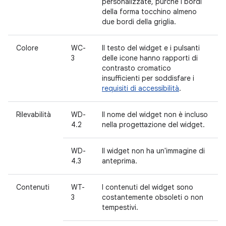
personalizzate, purché i bordi
della forma tocchino almeno
due bordi della griglia.
Colore
WC-
Il testo del widget e i pulsanti
3
delle icone hanno rapporti di
contrasto cromatico
insufficienti per soddisfare i
requisiti di accessibilità
.
Rilevabilità
WD-
Il nome del widget non è incluso
4.2
nella progettazione del widget.
WD-
Il widget non ha un'immagine di
4.3
anteprima.
Contenuti
WT-
I contenuti del widget sono
3
costantemente obsoleti o non
tempestivi.