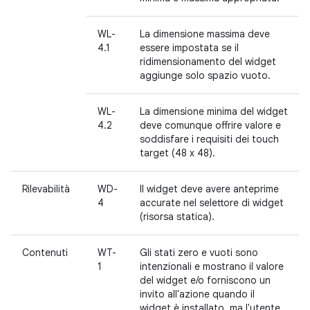
WL-
La dimensione massima deve
4.1
essere impostata se il
ridimensionamento del widget
aggiunge solo spazio vuoto.
WL-
La dimensione minima del widget
4.2
deve comunque offrire valore e
soddisfare i requisiti dei touch
target (48 x 48).
Rilevabilità
WD-
Il widget deve avere anteprime
4
accurate nel selettore di widget
(risorsa statica).
Contenuti
WT-
Gli stati zero e vuoti sono
1
intenzionali e mostrano il valore
del widget e/o forniscono un
invito all'azione quando il
widget è installato, ma l'utente