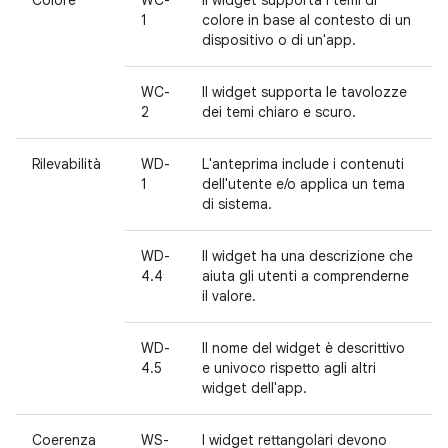
1
colore in base al contesto di un
dispositivo o di un'app.
WC-
Il widget supporta le tavolozze
2
dei temi chiaro e scuro.
Rilevabilità
WD-
L'anteprima include i contenuti
1
dell'utente e/o applica un tema
di sistema.
WD-
Il widget ha una descrizione che
4.4
aiuta gli utenti a comprenderne
il valore.
WD-
Il nome del widget è descrittivo
4.5
e univoco rispetto agli altri
widget dell'app.
Coerenza
WS-
I widget rettangolari devono