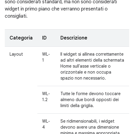
sono considerati standard, ma non sono considerati
widget in primo piano che verranno presentati o
consigliati.
Categoria
ID
Descrizione
Layout
WL-
Il widget si allinea correttamente
1
ad altri elementi della schermata
Home sull'asse verticale o
orizzontale e non occupa
spazio non necessario.
WL-
Tutte le forme devono toccare
1.2
almeno due bordi opposti dei
limiti della griglia.
WL-
Se ridimensionabili, i widget
4
devono avere una dimensione
minima e massima appropriata.