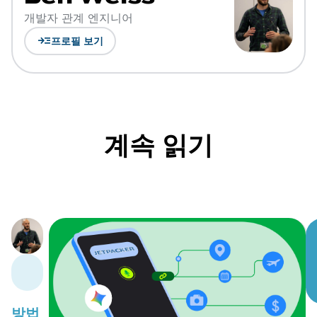
개발자 관계 엔지니어
read_more
프로필 보기
계속 읽기
방법