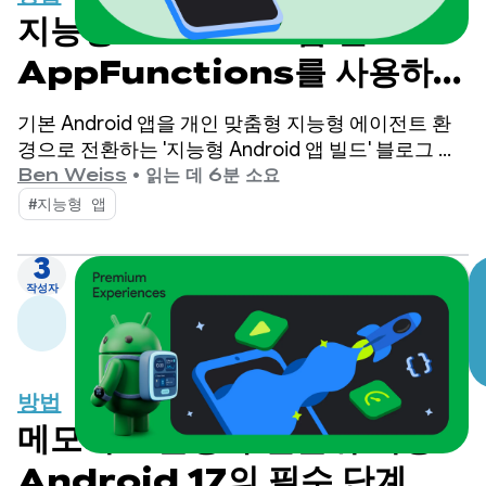
지능형 Android 앱 빌드:
AppFunctions를 사용하여
Android의 인텔리전스 시스
기본 Android 앱을 개인 맞춤형 지능형 에이전트 환
템에 통합
경으로 전환하는 '지능형 Android 앱 빌드' 블로그 게
시물 시리즈에 다시 오신 것을 환영합니다. 이전 게시
Ben Weiss
•
읽는 데 6분 소요
물에서는 Firebase AI Logic을 활용하여 클라우드 호
#지능형 앱
스팅 및 하이브리드 AI 기능을 빌드하는 방법을 살펴
보았습니다.
3
작성자
방법
메모리 효율성 우선순위 지정:
Android 17의 필수 단계