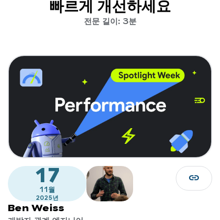
빠르게 개선하세요
전문 길이: 3분
17
link
11월
2025년
Ben Weiss