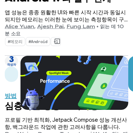
앱 성능은 종종 원활한 UI와 빠른 시작 시간과 동일시
되지만 메모리는 이러한 눈에 보이는 측정항목이 구
축되는 기반 역할을 합니다. 기기 메모리가 그 어느 때
Alice Yuan
,
Ajesh Pai
,
Fung Lam
•
읽는 데 10
보다 중요해지는 변화가 일어나고 있다는 것은 비밀
분 소요
이 아닙니다.
#메모리
#Android
+1
3
작성자
방법
심층적인 성능 고려사항
프로필 기반 최적화, Jetpack Compose 성능 개선사
항, 백그라운드 작업에 관한 고려사항을 다룹니다.