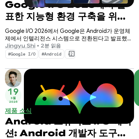
Google I/O 2026에서 발
표한 지능형 환경 구축을 위한
Android의 주요 AI 업데이
Google I/O 2026에서 Google은 Android가 운영체
트
제에서 인텔리전스 시스템으로 전환된다고 발표했습
니다. 또한 시스템을 사용하여 기본적으로 지능형 환
Jingyu Shi
•
2분 읽음
경을 구축하고 Google AI의 기능을 앱에 도입하는 방
#Google I/O
#Android
+2
법을 시연했습니다.
19
5월
2026
제품 소식
Android 스튜디오 I/O 에디
션: Android 개발자 도구의