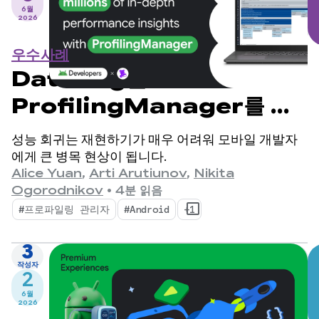
6월
2026
우수사례
Datadog는
ProfilingManager를 사
용하여 수백만 개의 심층적인
성능 회귀는 재현하기가 매우 어려워 모바일 개발자
성능 통계를 제공합니다.
에게 큰 병목 현상이 됩니다.
Alice Yuan
,
Arti Arutiunov
,
Nikita
Ogorodnikov
•
4분 읽음
#프로파일링 관리자
#Android
+1
3
작성자
2
6월
2026