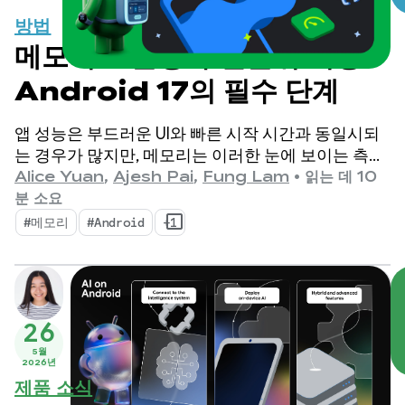
방법
메모리 효율성 우선순위 지정:
Android 17의 필수 단계
앱 성능은 부드러운 UI와 빠른 시작 시간과 동일시되
는 경우가 많지만, 메모리는 이러한 눈에 보이는 측정
항목이 구축되는 조용한 기반 역할을 합니다. 기기 메
Alice Yuan
,
Ajesh Pai
,
Fung Lam
•
읽는 데 10
모리가 그 어느 때보다 중요해지는 추세가 나타나고
분 소요
있습니다.
#메모리
#Android
+1
26
5월
2026년
제품 소식