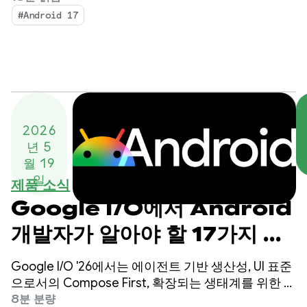
다.
#Android 17
2026
년 5
월 19
일
제품 소식
Google I/O에서 Android
개발자가 알아야 할 17가지 사
항
Google I/O '26에서는 에이전트 기반 생산성, UI 표준
으로서의 Compose First, 확장되는 생태계를 위한 고
성능 미디어 및 적응형 개발에 중점을 둔 Android 개
8분 분량