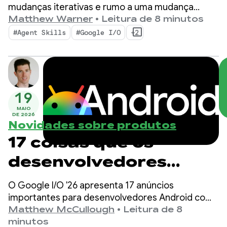
desenvolvedores
mudanças iterativas e rumo a uma mudança
fundamental na forma como os apps são criados.
Matthew Warner
•
Leitura de 8 minutos
Android
Nossas ferramentas mais recentes foram criadas
#Agent Skills
#Google I/O
+2
para a era agêntica com recursos que aumentam
a produtividade de você como desenvolvedor
Android E turbinam os agentes de IA implantados
na sua base de código.
19
MAIO
DE 2026
Novidades sobre produtos
17 coisas que os
desenvolvedores
Android precisam
O Google I/O '26 apresenta 17 anúncios
saber no Google I/O!
importantes para desenvolvedores Android com
foco em produtividade liderada por agentes,
Matthew McCullough
•
Leitura de 8
Compose First como nosso padrão de interface,
minutos