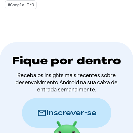
mídia de alta performance e desenvolvimento
#Google I/O
adaptável para o ecossistema em expansão.
Fique por dentro
Receba os insights mais recentes sobre
desenvolvimento Android na sua caixa de
entrada semanalmente.
mail
Inscrever-se