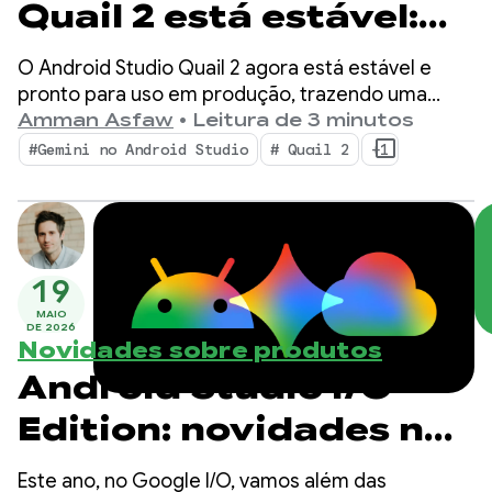
Quail 2 está estável:
faça várias tarefas
O Android Studio Quail 2 agora está estável e
com o agente de IA do
pronto para uso em produção, trazendo uma
mudança para seu ambiente de desenvolvimento
Amman Asfaw
•
Leitura de 3 minutos
Android Studio
integrado com fluxos de trabalho de agentes
#Gemini no Android Studio
# Quail 2
+1
simultâneos, criação de perfis de vazamento de
memória integrada nativamente e correção de
falhas com reconhecimento de contexto.
19
MAIO
DE 2026
Novidades sobre produtos
Android Studio I/O
Edition: novidades nas
ferramentas para
Este ano, no Google I/O, vamos além das