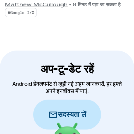
यूज़र इंटरफ़ेस (यूआई) के स्टैंडर्ड के तौर पर Compose First,
Matthew McCullough
•
8 मिनट में पढ़ा जा सकता है
और बढ़ते हुए इकोसिस्टम के लिए हाई-परफ़ॉर्मेंस मीडिया और
#Google I/O
अडैप्टिव डेवलपमेंट पर फ़ोकस किया गया है.
अप-टू-डेट रहें
Android डेवलपमेंट से जुड़ी नई अहम जानकारी, हर हफ़्ते
अपने इनबॉक्स में पाएं.
mail
सदस्यता लें