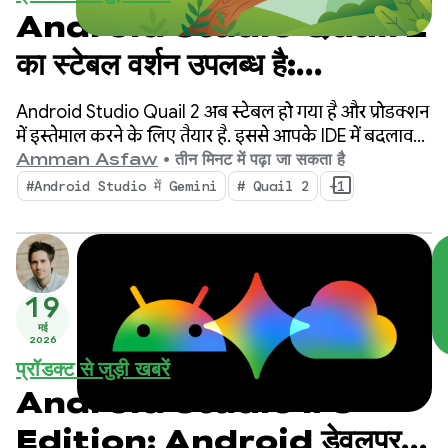
Android Studio Quail 2
का स्टेबल वर्शन उपलब्ध है:
Android Studio के एआई
Android Studio Quail 2 अब स्टेबल हो गया है और प्रोडक्शन
एजेंट की मदद से एक साथ कई काम करें
में इस्तेमाल करने के लिए तैयार है. इससे आपके IDE में बदलाव
होगा. इसमें एक साथ कई एजेंटिक वर्कफ़्लो, नेटिव तौर पर
Amman Asfaw
•
तीन मिनट में पढ़ा जा सकता है
इंटिग्रेट की गई मेमोरी लीक प्रोफ़ाइलिंग, और कॉन्टेक्स्ट के
#Android Studio में Gemini
# Quail 2
+1
हिसाब से क्रैश ठीक करने की सुविधा मिलेगी.
19
मई
2026
प्रॉडक्ट से जुड़ी खबरें
Android Studio I/O
Edition: Android डेवलपर