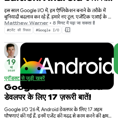
टूल में नया क्या है
इस साल Google I/O में, हम ऐप्लिकेशन बनाने के तरीके में
बुनियादी बदलाव कर रहे हैं. हमारे नए टूल, एजेंटिक एआई के दौर
के लिए बनाए गए हैं. इनमें ऐसी सुविधाएं हैं जो Android
Matthew Warner
•
8 मिनट में पढ़ा जा सकता है
डेवलपर के तौर पर आपकी प्रॉडक्टिविटी को बढ़ाती हैं. साथ ही,
#एजेंट की स्किल
#Google I/O
+2
आपके कोडबेस में डिप्लॉय किए गए एआई एजेंट को बेहतर
बनाती हैं.
19
मई
2026
प्रॉडक्ट से जुड़ी खबरें
Google I/O में Android
डेवलपर के लिए 17 ज़रूरी बातें!
Google I/O '26 में, Android डेवलपर के लिए 17 अहम
घोषणाएं की गई हैं. इनमें एजेंट की मदद से काम करने की क्षमता,