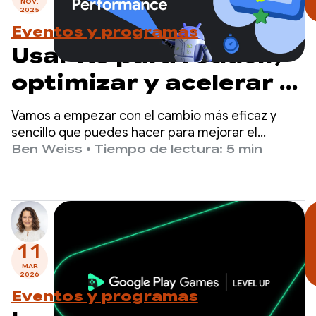
NOV.
2025
Eventos y programas
Usar R8 para reducir,
optimizar y acelerar el
desarrollo de tu
Vamos a empezar con el cambio más eficaz y
aplicación
sencillo que puedes hacer para mejorar el
rendimiento de tu aplicación: habilitar el
Ben Weiss
•
Tiempo de lectura: 5 min
optimizador R8 en modo completo.
11
MAR
2026
Eventos y programas