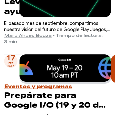
Level Up: prueba el
ayudante y prepárate
para los próximos
El pasado mes de septiembre, compartimos
hitos del programa
nuestra visión del futuro de Google Play Juegos,
que se basa en una creencia fundamental: la
Maru Ahues Bouza
•
Tiempo de lectura:
mejor forma de impulsar el éxito de tu juego es
3 min
ofrecer una experiencia de primera clase a los
jugadores.
17
FEB
2026
Eventos y programas
Prepárate para
Google I/O (19 y 20 de
mayo)