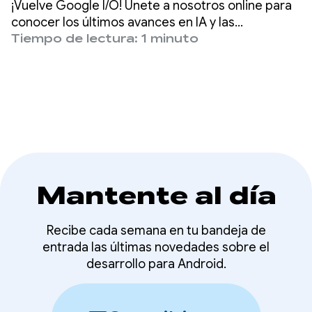
¡Vuelve Google I/O! Únete a nosotros online para
conocer los últimos avances en IA y las
novedades de los productos de la empresa,
Tiempo de lectura: 1 minuto
desde Gemini hasta Android, Chrome, Cloud y
más.
Mantente al día
Recibe cada semana en tu bandeja de
entrada las últimas novedades sobre el
desarrollo para Android.