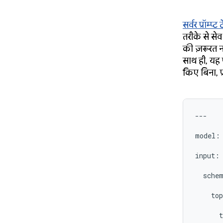
सर्वर प्रॉम्प्ट ट
तरीके से से
की ज़रूरत नह
साथ ही, यह 
किए बिना, प्
---
model
:
input
:
sche
top
t