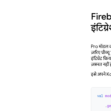
Fire
इंटिग्
Pro मॉडल क
ज़रिए प्रीव
इंटिग्रेट 
ज़रूरत नहीं ह
इसे अपने Ko
val
mo
.
ge