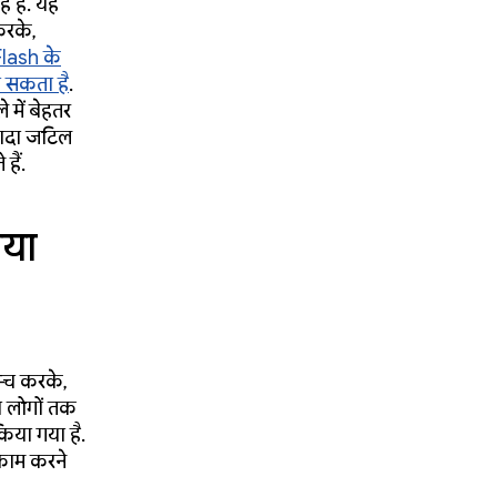
 हैं. यह
करके,
lash के
जा सकता है
.
 में बेहतर
यादा जटिल
हैं.
गया
्च करके,
ा लोगों तक
किया गया है.
 काम करने