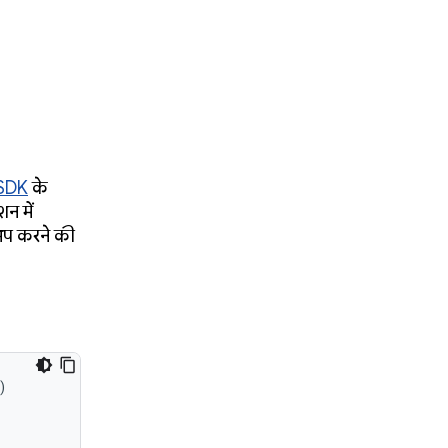
 SDK
के
न में
टअप करने की
)