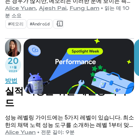
는 경우가 많지만, 메모리는 이러한 눈에 보이는 측정
항목이 구축되는 조용한 기반 역할을 합니다. 기기 메
Alice Yuan
,
Ajesh Pai
,
Fung Lam
•
읽는 데 10
모리가 그 어느 때보다 중요해지는 추세가 나타나고
분 소요
있습니다.
#메모리
#Android
+1
20
11월
2025
방법
실적 여정을 위한 레벨링 가이
드
성능 레벨링 가이드에는 5가지 레벨이 있습니다. 최소
한의 채택 노력 성능 도구를 소개하는 레벨 1부터 맞
춤 성능 프레임워크를 유지할 리소스가 있는 앱에 적
Alice Yuan
•
전문 길이: 9분